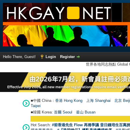
Hello There, Guest!
Login
Register
世界各地同志熱點 Global Ga
■中國 China：
香港 Hong Kong
上海 Shanghai
北京 Beij
Taipei
■韓國 Korea:
首爾 Seou
l
釜山 Busan
Hot Search:
#前香港先生 Flow 再捲爭議 昔日鍾培生百萬挑