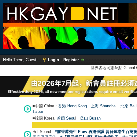
Hello There, Guest!
Login
Register
世界各地同志熱點 Global Ga
■中國 China：
香港 Hong Kong
上海 Shanghai
北京 Beij
Taipei
■韓國 Korea:
首爾 Seou
l
釜山 Busan
Hot Search:
#前香港先生 Flow 再捲爭議 昔日鍾培生百萬挑