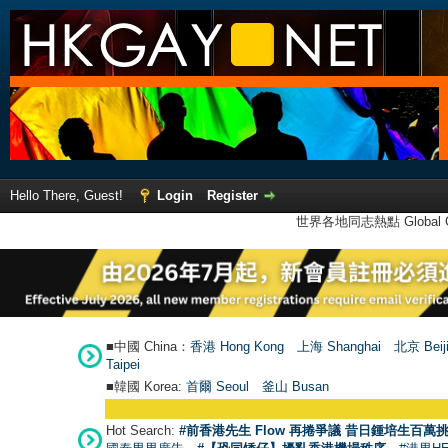
Hello There, Guest!
Login
Register
世界各地同志熱點 Global Ga
■中國 China：
香港 Hong Kong
上海 Shanghai
北京 Beij
Taipei
■韓國 Korea:
首爾 Seou
l
釜山 Busan
Hot Search:
#前香港先生 Flow 再捲爭議 昔日鍾培生百萬挑