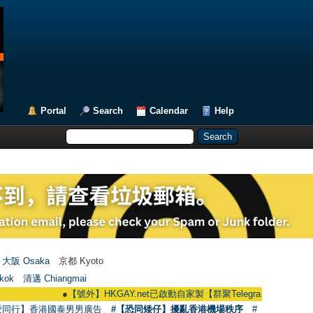
Portal
Search
Calendar
Help
大阪 Osaka
京都 Kyoto
kok
清邁 Chiangmai
●
【號外】HKGAY.net已啟動自家製【群聚Telegram群組】 HKGAY.net has
愛同行】香港國泰男男廣告
#【恐同矮仔】擾亂香港機場秩序
#