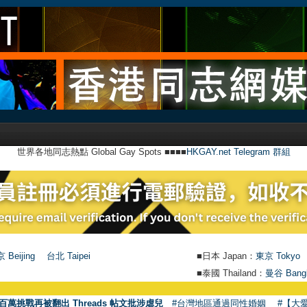
世界各地同志熱點 Global Gay Spots ■■■■
HKGAY.net Telegram 群組
 Beijing
台北 Taipei
■日本 Japan：
東京 Tokyo
■泰國 Thailand：
曼谷 Bang
百萬挑戰再被翻出 Threads 帖文批涉虐兒
#台灣地區通過同性婚姻
#【大