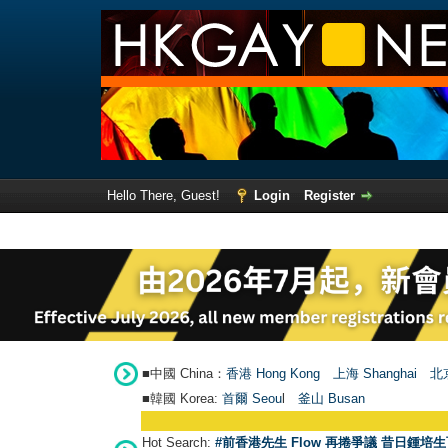
Hello There, Guest!
Login
Register
■中國 China：
香港 Hong Kong
上海 Shanghai
北京
■韓國 Korea:
首爾 Seou
l
釜山 Busan
Hot Search:
#前香港先生 Flow 再捲爭議 昔日鍾培生