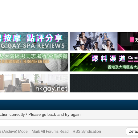
tion correctly? Please go back and try again.
te (Archive) Mode
Mark All Forums Read
RSS Syndication