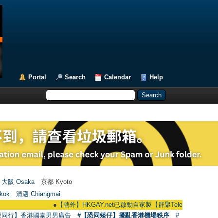
Portal
Search
Calendar
Help
大阪 Osaka
京都 Kyoto
kok
清邁 Chiangmai
●
【號外】HKGAY.net已啟動自家製【群聚Telegram群組】 HKGAY.net 
愛同行】香港國泰男男廣告
#【恐同矮仔】擾亂香港機場秩序
#