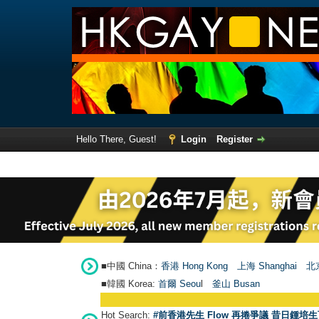
Hello There, Guest!
Login
Register
■中國 China：
香港 Hong Kong
上海 Shanghai
北京
■韓國 Korea:
首爾 Seou
l
釜山 Busan
Hot Search:
#前香港先生 Flow 再捲爭議 昔日鍾培生