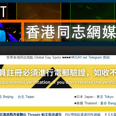
世界各地同志熱點 Global Gay Spots ■■■■
HKGAY.net Telegram 群組
 Beijing
台北 Taipei
■日本 Japan：
東京 Tokyo
■泰國 Thailand：
曼谷 Bang
百萬挑戰再被翻出 Threads 帖文批涉虐兒
#台灣地區通過同性婚姻
#【大