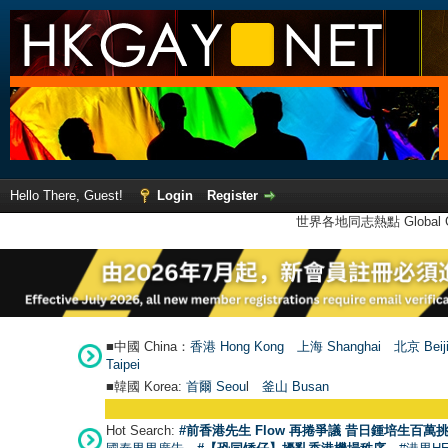
Hello There, Guest!
Login
Register
世界各地同志熱點 Global Ga
■中國 China：
香港 Hong Kong
上海 Shanghai
北京 Beij
Taipei
■韓國 Korea:
首爾 Seou
l
釜山 Busan
Hot Search:
#前香港先生 Flow 再捲爭議 昔日鍾培生百萬挑