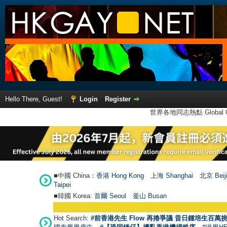
Hello There, Guest!
Login
Register
世界各地同志熱點 Global Ga
■中國 China：
香港 Hong Kong
上海 Shanghai
北京 Beij
Taipei
■韓國 Korea:
首爾 Seou
l
釜山 Busan
Hot Search:
#前香港先生 Flow 再捲爭議 昔日鍾培生百萬挑