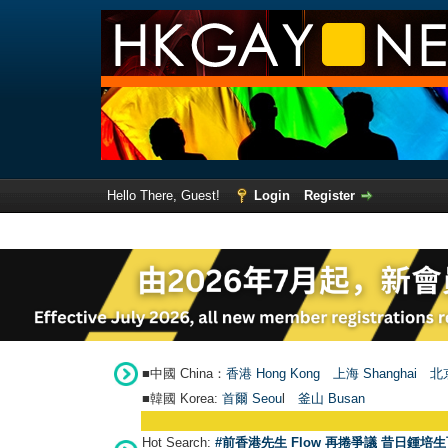
Hello There, Guest!
Login
Register
■中國 China：
香港 Hong Kong
上海 Shanghai
北京
■韓國 Korea:
首爾 Seou
l
釜山 Busan
Hot Search:
#前香港先生 Flow 再捲爭議 昔日鍾培生