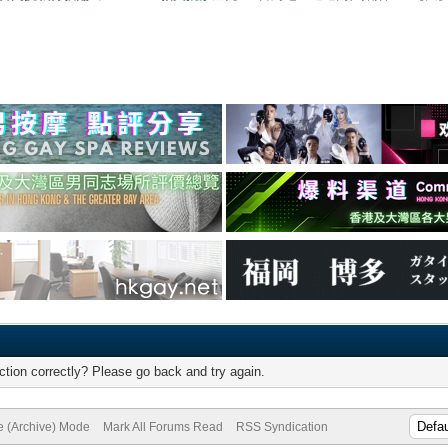
tion correctly? Please go back and try again.
te (Archive) Mode
Mark All Forums Read
RSS Syndication