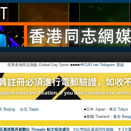
世界各地同志熱點 Global Gay Spots ■■■■
HKGAY.net Telegram 群組
 Beijing
台北 Taipei
■日本 Japan：
東京 Tokyo
■泰國 Thailand：
曼谷 Bang
百萬挑戰再被翻出 Threads 帖文批涉虐兒
#台灣地區通過同性婚姻
#【大