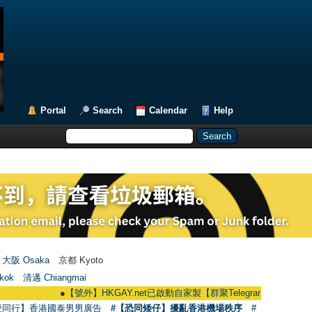
Portal
Search
Calendar
Help
大阪 Osaka
京都 Kyoto
kok
清邁 Chiangmai
●
【號外】HKGAY.net已啟動自家製【群聚Telegram群組】 HKGAY.net has
愛同行】香港國泰男男廣告
#【恐同矮仔】擾亂香港機場秩序
#