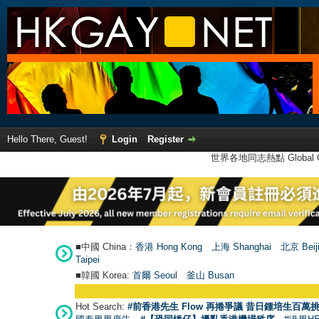
Hello There, Guest!
Login
Register
世界各地同志熱點 Global Ga
■中國 China：
香港 Hong Kong
上海 Shanghai
北京 Beij
Taipei
■韓國 Korea:
首爾 Seou
l
釜山 Busan
Hot Search:
#前香港先生 Flow 再捲爭議 昔日鍾培生百萬挑