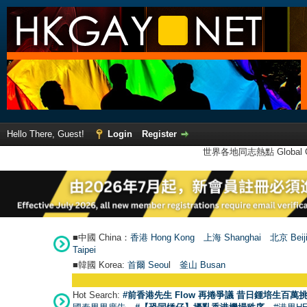
Hello There, Guest!
Login
Register
世界各地同志熱點 Global Ga
■中國 China：
香港 Hong Kong
上海 Shanghai
北京 Beij
Taipei
■韓國 Korea:
首爾 Seou
l
釜山 Busan
Hot Search:
#前香港先生 Flow 再捲爭議 昔日鍾培生百萬挑