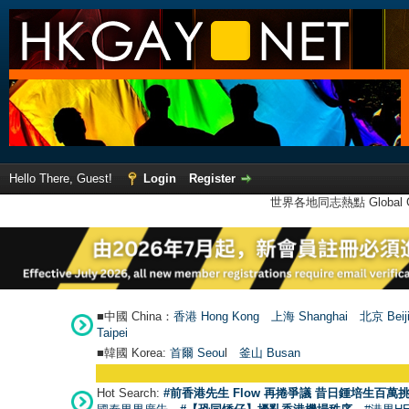
Hello There, Guest!
Login
Register
世界各地同志熱點 Global Ga
■中國 China：
香港 Hong Kong
上海 Shanghai
北京 Beij
Taipei
■韓國 Korea:
首爾 Seou
l
釜山 Busan
Hot Search:
#前香港先生 Flow 再捲爭議 昔日鍾培生百萬挑