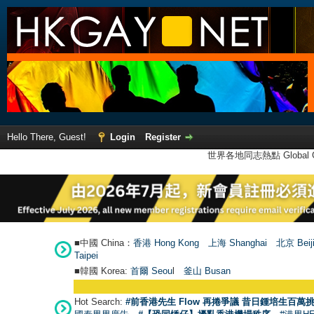
Hello There, Guest!
Login
Register
世界各地同志熱點 Global Ga
■中國 China：
香港 Hong Kong
上海 Shanghai
北京 Beij
Taipei
■韓國 Korea:
首爾 Seou
l
釜山 Busan
Hot Search:
#前香港先生 Flow 再捲爭議 昔日鍾培生百萬挑