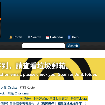
Portal
Search
Calendar
Help
大阪 Osaka
京都 Kyoto
kok
清邁 Chiangmai
●
【號外】HKGAY.net已啟動自家製【群聚Telegram群組】 HKGAY.net has
愛同行】香港國泰男男廣告
#【恐同矮仔】擾亂香港機場秩序
#