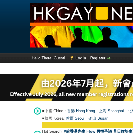
Hello There, Guest!
Login
Register
■中國 China：
香港 Hong Kong
上海 Shanghai
北京
■韓國 Korea:
首爾 Seou
l
釜山 Busan
Hot Search:
#前香港先生 Flow 再捲爭議 昔日鍾培生