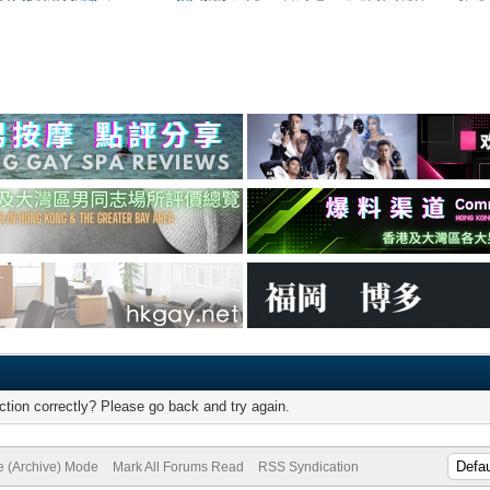
tion correctly? Please go back and try again.
te (Archive) Mode
Mark All Forums Read
RSS Syndication