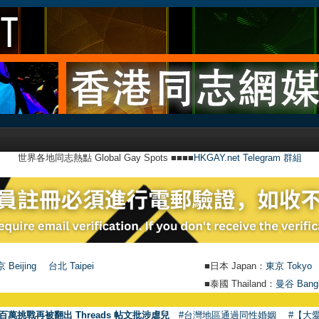
世界各地同志熱點 Global Gay Spots ■■■■
HKGAY.net Telegram 群組
 Beijing
台北 Taipei
■日本 Japan：
東京 Tokyo
■泰國 Thailand：
曼谷 Bang
百萬挑戰再被翻出 Threads 帖文批涉虐兒
#台灣地區通過同性婚姻
#【大