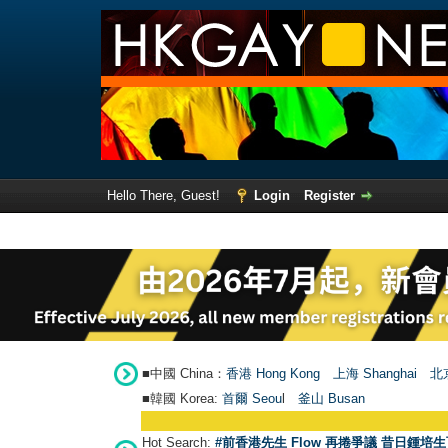
Hello There, Guest!
Login
Register
■中國 China：
香港 Hong Kong
上海 Shanghai
北京
■韓國 Korea:
首爾 Seou
l
釜山 Busan
Hot Search:
#前香港先生 Flow 再捲爭議 昔日鍾培生