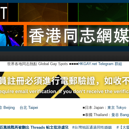
世界各地同志熱點 Global Gay Spots ■■■■
HKGAY.net Telegram 群組
 Beijing
台北 Taipei
■日本 Japan：
東京 Tokyo
■泰國 Thailand：
曼谷 Bang
百萬挑戰再被翻出 Threads 帖文批涉虐兒
#台灣地區通過同性婚姻
#【大