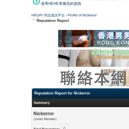
港男HEHE率漸高的原因
HKGAY 同志資訊平台
›
Profile of Nickerror
Reputation Report
Reputation Report for Nickerror
Summary
Nickerror
(Junior Member)
0
Total Reputation: