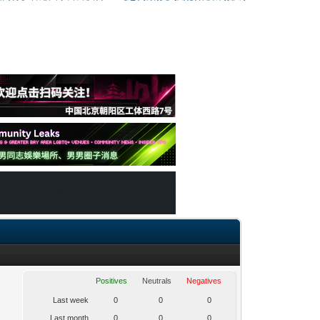
Positives
Neutrals
Negatives
Last week
0
0
0
Last month
0
0
0