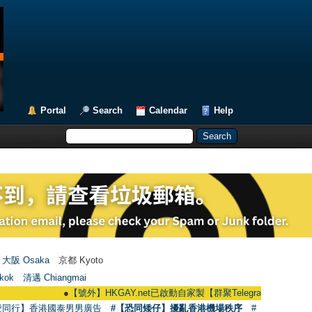
Portal
Search
Calendar
Help
大阪 Osaka
京都 Kyoto
kok
清邁 Chiangmai
●
【號外】HKGAY.net已啟動自家製【群聚Telegram群組】 HKGAY.net has
愛同行】香港國泰男男廣告
#【恐同矮仔】擾亂香港機場秩序
#