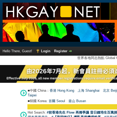
Hello There, Guest!
Login
Register
世界各地同志熱點 Global Ga
■中國 China：
香港 Hong Kong
上海 Shanghai
北京 Beij
Taipei
■韓國 Korea:
首爾 Seou
l
釜山 Busan
Hot Search:
#前香港先生 Flow 再捲爭議 昔日鍾培生百萬挑