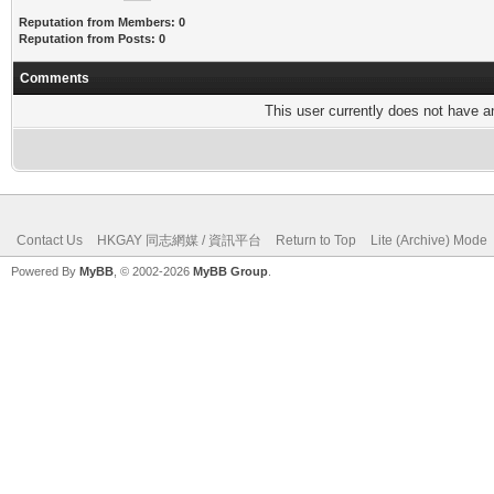
Reputation from Members: 0
Reputation from Posts: 0
Comments
This user currently does not have any
Contact Us
HKGAY 同志網媒 / 資訊平台
Return to Top
Lite (Archive) Mode
Powered By
MyBB
, © 2002-2026
MyBB Group
.