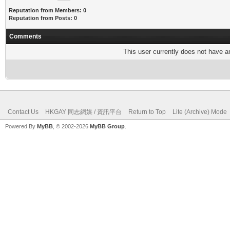
Reputation from Members: 0
Reputation from Posts: 0
Comments
This user currently does not have any
Contact Us
HKGAY 同志網媒 / 資訊平台
Return to Top
Lite (Archive) Mode
Powered By
MyBB
, © 2002-2026
MyBB Group
.