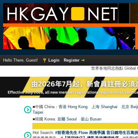
Hello There, Guest!
Login
Register
世界各地同志熱點 Global Ga
■中國 China：
香港 Hong Kong
上海 Shanghai
北京 Beij
Taipei
■韓國 Korea:
首爾 Seou
l
釜山 Busan
Hot Search:
#前香港先生 Flow 再捲爭議 昔日鍾培生百萬挑