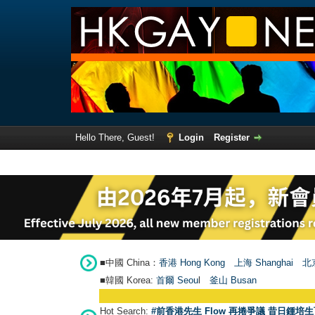
Hello There, Guest!
Login
Register
■中國 China：
香港 Hong Kong
上海 Shanghai
北京
■韓國 Korea:
首爾 Seou
l
釜山 Busan
Hot Search:
#前香港先生 Flow 再捲爭議 昔日鍾培生