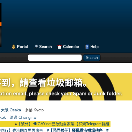
Portal
Search
Calendar
Help
大阪 Osaka
京都 Kyoto
kok
清邁 Chiangmai
●
【號外】HKGAY.net已啟動自家製【群聚Telegram群組】 HKGAY.net has alre
愛同行】香港國泰男男廣告
#【恐同矮仔】擾亂香港機場秩序
#