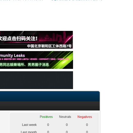
Positives
Neutrals
Negatives
Last week
0
0
0
Last month
0
0
0