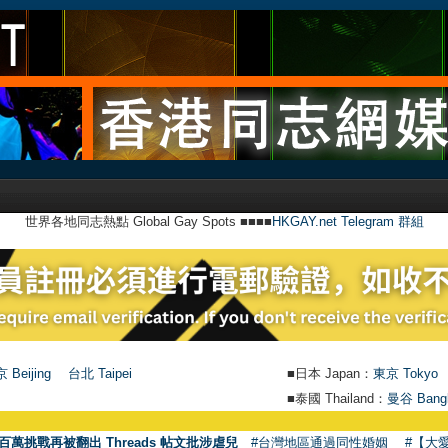
世界各地同志熱點 Global Gay Spots ■■■■
HKGAY.net Telegram 群組
 Beijing
台北 Taipei
■日本 Japan：
東京 Tokyo
■泰國 Thailand：
曼谷 Bang
百萬挑戰再被翻出 Threads 帖文批涉虐兒
#台灣地區通過同性婚姻
#【大