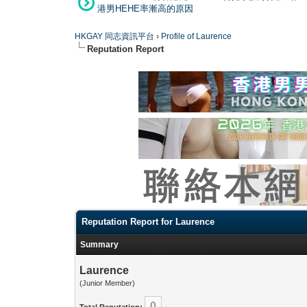
港男HEHE率漸高的原因
HKGAY 同志資訊平台
›
Profile of Laurence
Reputation Report
Reputation Report for Laurence
Summary
Laurence
(Junior Member)
0
Total Reputation: