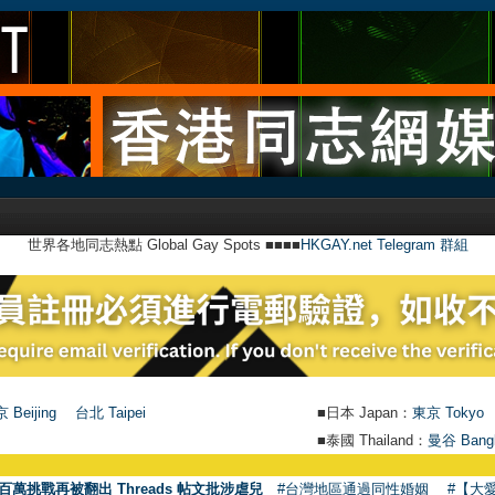
世界各地同志熱點 Global Gay Spots ■■■■
HKGAY.net Telegram 群組
 Beijing
台北 Taipei
■日本 Japan：
東京 Tokyo
■泰國 Thailand：
曼谷 Bang
百萬挑戰再被翻出 Threads 帖文批涉虐兒
#台灣地區通過同性婚姻
#【大