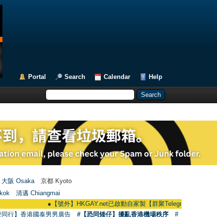
Portal
Search
Calendar
Help
大阪 Osaka
京都 Kyoto
kok
清邁 Chiangmai
●
【號外】HKGAY.net已啟動自家製【群聚Telegram群組】 HKGAY.net ha
愛同行】香港國泰男男廣告
#【恐同矮仔】擾亂香港機場秩序
#