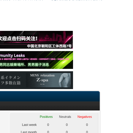
Positives
Neutrals
Negatives
Last week
0
0
0
Last month
0
0
0