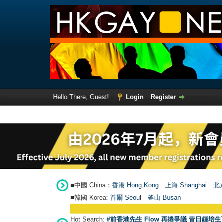
Hello There, Guest!
Login
Register
■中國 China：
香港 Hong Kong
上海 Shanghai
北京
■韓國 Korea:
首爾 Seou
l
釜山 Busan
Hot Search:
#前香港先生 Flow 再捲爭議 昔日鍾培生