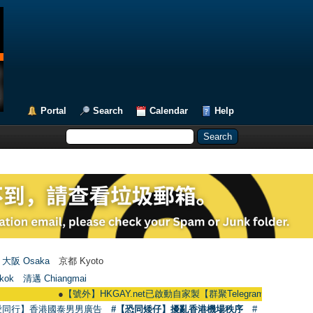
Portal
Search
Calendar
Help
大阪 Osaka
京都 Kyoto
kok
清邁 Chiangmai
●
【號外】HKGAY.net已啟動自家製【群聚Telegram群組】 HKGAY.net has
愛同行】香港國泰男男廣告
#【恐同矮仔】擾亂香港機場秩序
#