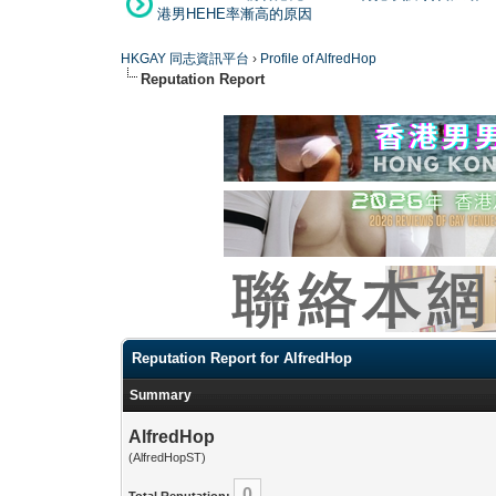
港男HEHE率漸高的原因
HKGAY 同志資訊平台
›
Profile of AlfredHop
Reputation Report
Reputation Report for AlfredHop
Summary
AlfredHop
(AlfredHopST)
0
Total Reputation: