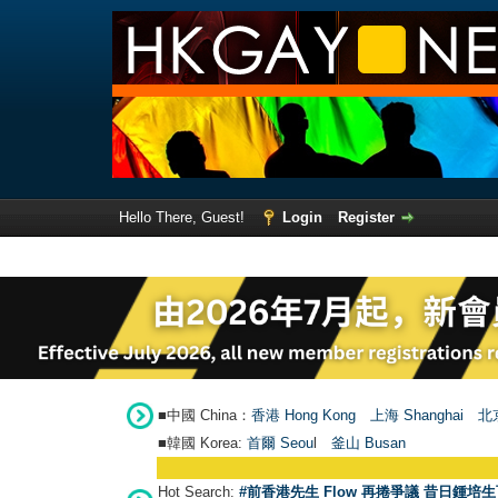
Hello There, Guest!
Login
Register
■中國 China：
香港 Hong Kong
上海 Shanghai
北京
■韓國 Korea:
首爾 Seou
l
釜山 Busan
Hot Search:
#前香港先生 Flow 再捲爭議 昔日鍾培生