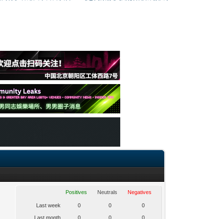
Positives
Neutrals
Negatives
Last week
0
0
0
Last month
0
0
0