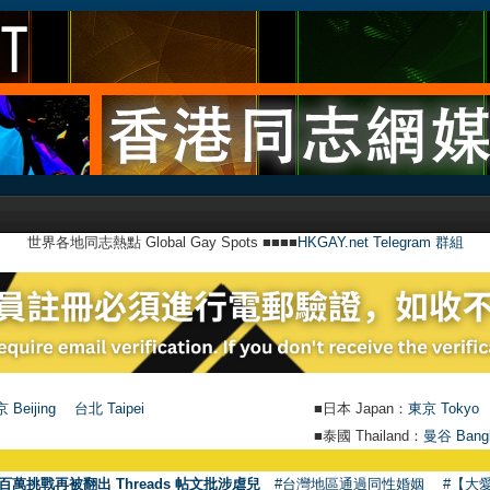
世界各地同志熱點 Global Gay Spots ■■■■
HKGAY.net Telegram 群組
 Beijing
台北 Taipei
■日本 Japan：
東京 Tokyo
■泰國 Thailand：
曼谷 Bang
百萬挑戰再被翻出 Threads 帖文批涉虐兒
#台灣地區通過同性婚姻
#【大