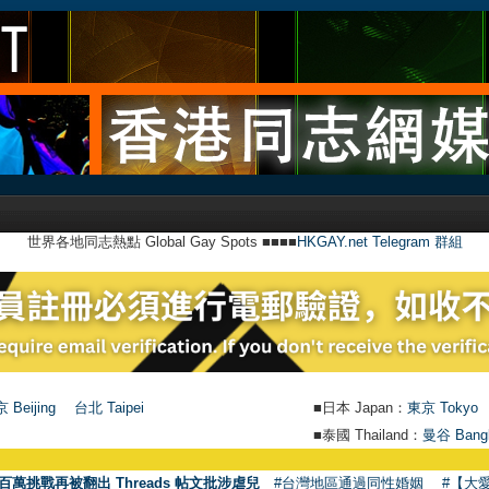
世界各地同志熱點 Global Gay Spots ■■■■
HKGAY.net Telegram 群組
 Beijing
台北 Taipei
■日本 Japan：
東京 Tokyo
■泰國 Thailand：
曼谷 Bang
百萬挑戰再被翻出 Threads 帖文批涉虐兒
#台灣地區通過同性婚姻
#【大