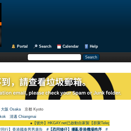
Portal
Search
Calendar
Help
大阪 Osaka
京都 Kyoto
kok
清邁 Chiangmai
●
【號外】HKGAY.net已啟動自家製【群聚Telegram群組】 HKGAY.net h
愛同行】香港國泰男男廣告
#【恐同矮仔】擾亂香港機場秩序
#