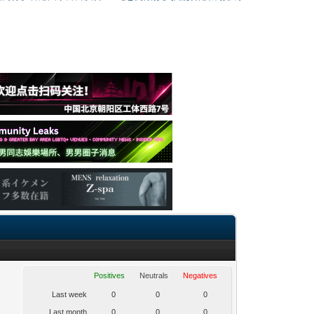
Positives
Neutrals
Negatives
Last week
0
0
0
Last month
0
0
0