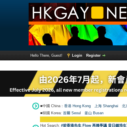
Hello There, Guest!
Login
Register
■中國 China：
香港 Hong Kong
上海 Shanghai
北京
■韓國 Korea:
首爾 Seou
l
釜山 Busan
Hot Search:
#前香港先生 Flow 再捲爭議 昔日鍾培生