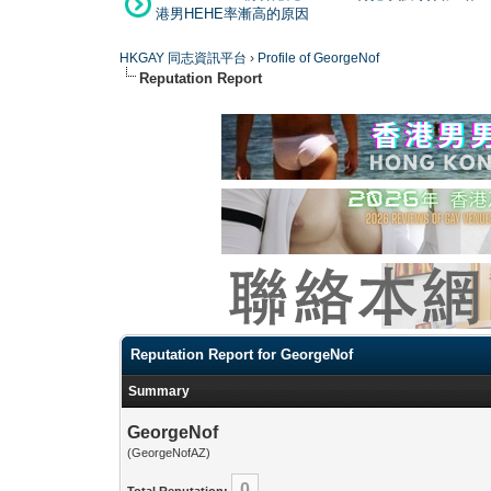
港男HEHE率漸高的原因
HKGAY 同志資訊平台
›
Profile of GeorgeNof
Reputation Report
Reputation Report for GeorgeNof
Summary
GeorgeNof
(GeorgeNofAZ)
0
Total Reputation: