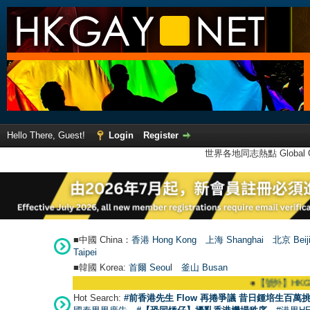
Hello There, Guest!
Login
Register
世界各地同志熱點 Global Ga
■中國 China：
香港 Hong Kong
上海 Shanghai
北京 Beij
Taipei
■韓國 Korea:
首爾 Seou
l
釜山 Busan
●
【號外】HKGAY.ne
Hot Search:
#前香港先生 Flow 再捲爭議 昔日鍾培生百萬挑