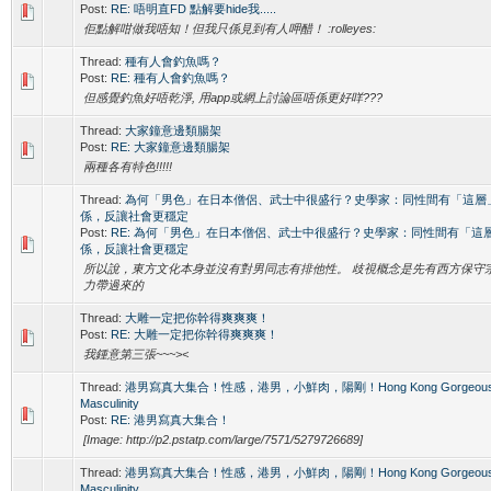
Post:
RE: 唔明直FD 點解要hide我.....
佢點解咁做我唔知！但我只係見到有人呷醋！ :rolleyes:
Thread:
種有人會釣魚嗎？
Post:
RE: 種有人會釣魚嗎？
但感覺釣魚好唔乾淨, 用app或網上討論區唔係更好咩???
Thread:
大家鐘意邊類腸架
Post:
RE: 大家鐘意邊類腸架
兩種各有特色!!!!!
Thread:
為何「男色」在日本僧侶、武士中很盛行？史學家：同性間有「這層
係，反讓社會更穩定
Post:
RE: 為何「男色」在日本僧侶、武士中很盛行？史學家：同性間有「這
係，反讓社會更穩定
所以說，東方文化本身並沒有對男同志有排他性。 歧視概念是先有西方保守
力帶過來的
Thread:
大雕一定把你幹得爽爽爽！
Post:
RE: 大雕一定把你幹得爽爽爽！
我鍾意第三張~~~><
Thread:
港男寫真大集合！性感，港男，小鮮肉，陽剛！Hong Kong Gorgeous 
Masculinity
Post:
RE: 港男寫真大集合！
[Image: http://p2.pstatp.com/large/7571/5279726689]
Thread:
港男寫真大集合！性感，港男，小鮮肉，陽剛！Hong Kong Gorgeous 
Masculinity