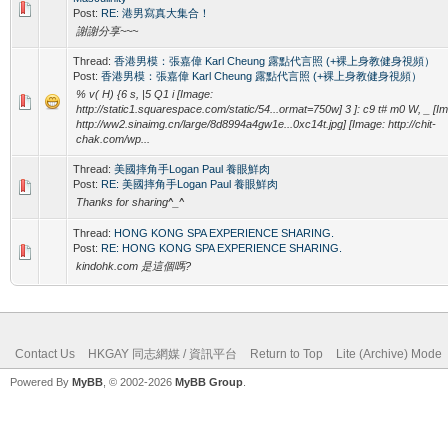
Post:
RE: 港男寫真大集合！
謝謝分享~~~
Thread:
香港男模：張嘉偉 Karl Cheung 露點代言照 (+裸上身教健身視頻）
Post:
香港男模：張嘉偉 Karl Cheung 露點代言照 (+裸上身教健身視頻）
% v( H) {6 s, |5 Q1 i [Image:
http://static1.squarespace.com/static/54...ormat=750w] 3 ]: c9 t# m0 W, _ [I
http://ww2.sinaimg.cn/large/8d8994a4gw1e...0xc14t.jpg] [Image: http://chit-
chak.com/wp...
Thread:
美國摔角手Logan Paul 養眼鮮肉
Post:
RE: 美國摔角手Logan Paul 養眼鮮肉
Thanks for sharing^_^
Thread:
HONG KONG SPA EXPERIENCE SHARING.
Post:
RE: HONG KONG SPA EXPERIENCE SHARING.
kindohk.com 是這個嗎?
Contact Us
HKGAY 同志網媒 / 資訊平台
Return to Top
Lite (Archive) Mode
Powered By
MyBB
, © 2002-2026
MyBB Group
.