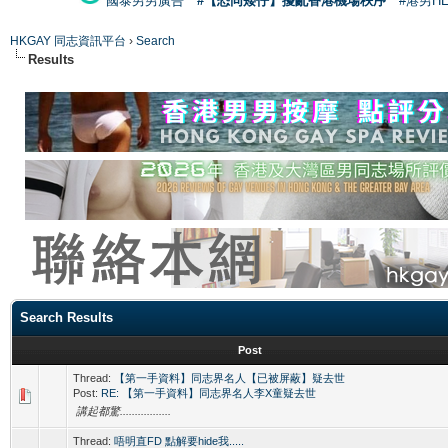
國泰男男廣告
#【恐同矮仔】擾亂香港機場秩序
#港男H
HKGAY 同志資訊平台
›
Search
Results
Search Results
Post
Thread:
【第一手資料】同志界名人【已被屏蔽】疑去世
Post:
RE: 【第一手資料】同志界名人李X童疑去世
講起都驚.................
Thread:
唔明直FD 點解要hide我.....