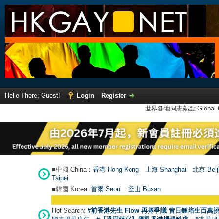
Hello There, Guest!
Login
Register
世界各地同志熱點 Global Ga
■中國 China：
香港 Hong Kong
上海 Shanghai
北京 Beij
Taipei
■韓國 Korea:
首爾 Seou
l
釜山 Busan
Hot Search:
#前香港先生 Flow 再捲爭議 昔日鍾培生百萬挑