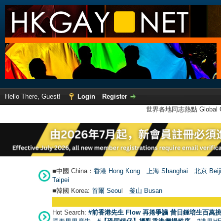
Hello There, Guest!
Login
Register
世界各地同志熱點 Global Ga
■中國 China：
香港 Hong Kong
上海 Shanghai
北京 Beij
Taipei
■韓國 Korea:
首爾 Seou
l
釜山 Busan
Hot Search:
#前香港先生 Flow 再捲爭議 昔日鍾培生百萬挑