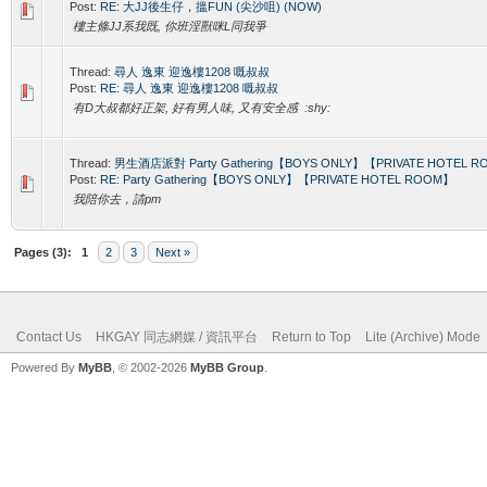
Post:
RE: 大JJ後生仔，搵FUN (尖沙咀) (NOW)
樓主條JJ系我既, 你班淫獸咪L同我爭
Thread:
尋人 逸東 迎逸樓1208 嘅叔叔
Post:
RE: 尋人 逸東 迎逸樓1208 嘅叔叔
有D大叔都好正架, 好有男人味, 又有安全感 :shy:
Thread:
男生酒店派對 Party Gathering【BOYS ONLY】【PRIVATE HOTEL 
Post:
RE: Party Gathering【BOYS ONLY】【PRIVATE HOTEL ROOM】
我陪你去，請pm
Pages (3):
1
2
3
Next »
Contact Us
HKGAY 同志網媒 / 資訊平台
Return to Top
Lite (Archive) Mode
Powered By
MyBB
, © 2002-2026
MyBB Group
.