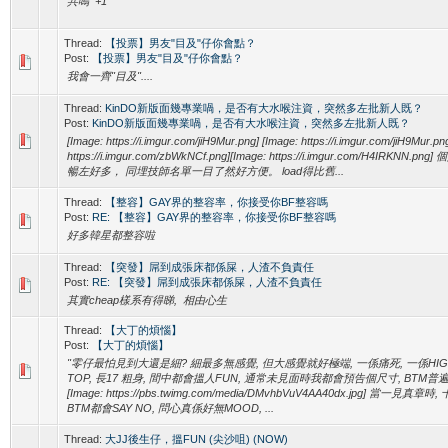
共鳴 +1
Thread:
【投票】男友"目及"仔你會點？
Post:
【投票】男友"目及"仔你會點？
我會一齊"目及"....
Thread:
KinDO新版面幾專業喎，是否有大水喉注資，突然多左批新人既？
Post:
KinDO新版面幾專業喎，是否有大水喉注資，突然多左批新人既？
[Image: https://i.imgur.com/jiH9Mur.png] [Image: https://i.imgur.com/jiH9Mur.pn
https://i.imgur.com/zbWkNCf.png][Image: https://i.imgur.com/H4IRKNN
暢左好多， 同埋技師名單一目了然好方便。 load得比舊...
Thread:
【整容】GAY界的整容率，你接受你BF整容嗎
Post:
RE: 【整容】GAY界的整容率，你接受你BF整容嗎
好多韓星都整容啦
Thread:
【突發】屌到成張床都係屎，人渣不負責任
Post:
RE: 【突發】屌到成張床都係屎，人渣不負責任
其實cheap樣系有得睇, 相由心生
Thread:
【大丁的煩惱】
Post:
【大丁的煩惱】
"零仔最怕見到大還是細? 細最多無感覺, 但大感覺就好極端, 一係痛死, 一係HI
TOP, 長17 粗身, 間中都會搵人FUN, 通常未見面時我都會預告個尺寸, BTM
[Image: https://pbs.twimg.com/media/DMvhbVuV4AA40dx.jpg] 當一見真
BTM都會SAY NO, 問心真係好無MOOD, ...
Thread:
大JJ後生仔，搵FUN (尖沙咀) (NOW)