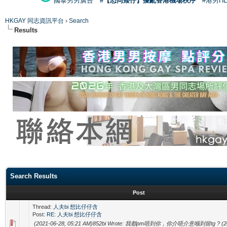
國泰男男廣告
#【恐同矮仔】擾亂香港機場秩序
#港男H
HKGAY 同志資訊平台
›
Search
Results
Search Results
Post
Thread:
人夫bi 想比仔仔含
Post:
RE: 人夫bi 想比仔仔含
(2021-06-28, 05:21 AM)852bi Wrote: 我都pm唔到你，你介唔介意喺到留tg ? (20