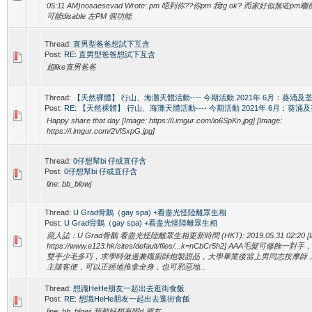
05:11 AM)nosaesevad Wrote: pm 唔到你??你pm 我tg ok? 而家好似無咗pm
可能disable 左PM 個功能
Thread:
直男型爸爸想試下互含
Post:
RE: 直男型爸爸想試下互含
超like直男爸爸
Thread:
【天然裸體】 行山、海灘天體活動---- 今期活動 2021年 6月：葵涌
Post:
RE: 【天然裸體】 行山、海灘天體活動---- 今期活動 2021年 6月：葵
Happy share that day [Image: https://i.imgur.com/io6SpKn.jpg] [Image:
https://i.imgur.com/2VlSxpG.jpg]
Thread:
0仔想幫bi 仔或直仔含
Post:
0仔想幫bi 仔或直仔含
line: bb_blowj
Thread:
U Grad骨鵝（gay spa) +看盡光怪陸離眾生相
Post:
U Grad骨鵝（gay spa) +看盡光怪陸離眾生相
蘋人誌：U Grad骨鵝 看盡光怪陸離眾生相更新時間 (HKT): 2019.05.31 02:20 [I
https://www.e123.hk/sites/default/files/...k=nCbCr5h2] AAA毛髮可修飾一
雙手少毛多巧，求學時做過兼職廚師炮製甜品，大學畢業後當上男同志按摩師，
主隨客便，可以正經地推拿全身，也可邪惡地...
Thread:
想識HeHe朋友一起出去逛街食飯
Post:
RE: 想識HeHe朋友一起出去逛街食飯
line: bb_blowj 我都好想有呢d 朋友