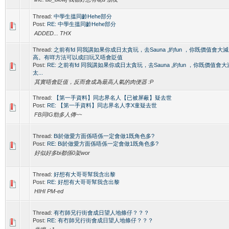
Thread:
中學生搵同齡Hehe部分
Post:
RE: 中學生搵同齡Hehe部分
ADDED... THX
Thread:
之前有fd 同我講如果你成日太貪玩，去Sauna ,約fun ，你既價值會
高。有咩方法可以成曰玩又唔會貶值
Post:
RE: 之前有fd 同我講如果你成日太貪玩，去Sauna ,約fun ，你既價值
太...
其實唔會貶值，反而會成為最高人氣的肉便器 :P
Thread:
【第一手資料】同志界名人【已被屏蔽】疑去世
Post:
RE: 【第一手資料】同志界名人李X童疑去世
FB同IG勁多人傳~~
Thread:
Bi於做愛方面係唔係一定會做1既角色多?
Post:
RE: Bi於做愛方面係唔係一定會做1既角色多?
好似好多bi都係0架wor
Thread:
好想有大哥哥幫我含出黎
Post:
RE: 好想有大哥哥幫我含出黎
HIHI PM-ed
Thread:
有冇師兄行街會成日望人地條仔？？？
Post:
RE: 有冇師兄行街會成日望人地條仔？？？