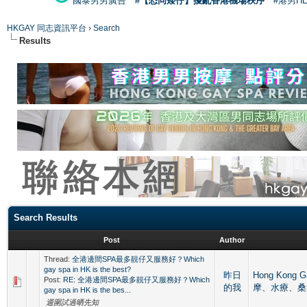
國泰男男廣告
#【恐同矮仔】擾亂香港機場秩序
#港男H
HKGAY 同志資訊平台
›
Search
Results
Search Results
Post
Author
Thread:
全港邊間SPA最多靚仔又服務好？Which
gay spa in HK is the best?
昨日
Hong Kong 
Post:
RE: 全港邊間SPA最多靚仔又服務好？Which
的我
摩、水療、桑
gay spa in HK is the bes...
週圍試過晒先知