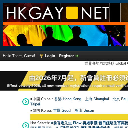
Hello There, Guest!
Login
Register
世界各地同志熱點 Global Ga
■中國 China：
香港 Hong Kong
上海 Shanghai
北京 Beij
Taipei
■韓國 Korea:
首爾 Seou
l
釜山 Busan
Hot Search:
#前香港先生 Flow 再捲爭議 昔日鍾培生百萬挑