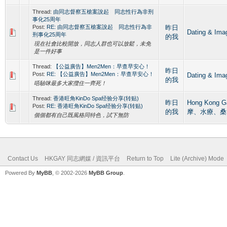
Thread:
由同志督察五槍案說起 同志性行為非刑
事化25周年
Post:
RE: 由同志督察五槍案說起 同志性行為非
昨日
Dating &
刑事化25周年
的我
現在社會比較開放，同志人群也可以放鬆，未免
是一件好事
Thread:
【公益廣告】Men2Men：早查早安心！
昨日
Post:
RE: 【公益廣告】Men2Men：早查早安心！
Dating &
的我
唔驗咪最多大家攬住一齊死！
Thread:
香港旺角KinDo Spa经验分享(转贴)
昨日
Hong Kong 
Post:
RE: 香港旺角KinDo Spa经验分享(转贴)
的我
摩、水療、桑
個個都有自己既風格同特色，試下無防
Contact Us
HKGAY 同志網媒 / 資訊平台
Return to Top
Lite (Archive) Mode
Powered By
MyBB
, © 2002-2026
MyBB Group
.