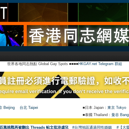
世界各地同志熱點 Global Gay Spots ■■■■
HKGAY.net Telegram 群組
 Beijing
台北 Taipei
■日本 Japan：
東京 Tokyo
■泰國 Thailand：
曼谷 Bang
百萬挑戰再被翻出 Threads 帖文批涉虐兒
#台灣地區通過同性婚姻
#【大