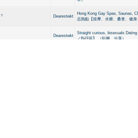
？
Hong Kong Gay Spas, Saunas,
東？
Dearestwkt
志熱點【按摩、水療、桑拿、健身
Straight curious, bisexuals Dat
Dearestwkt
／Bi仔區】 （貼圖、分享）
最帥
Hong Kong Gay Spas, Saunas,
宙最帥
Dearestwkt
志熱點【按摩、水療、桑拿、健身
Straight curious, bisexuals Dat
Dearestwkt
／Bi仔區】 （貼圖、分享）
Dating & Images Area 【
Dearestwkt
享）
PRIVATE HOTEL ROOM】
Straight curious, bisexuals Dat
 HOTEL ROOM】
Dearestwkt
／Bi仔區】 （貼圖、分享）
Dating & Images Area 【
圖}
Dearestwkt
享）