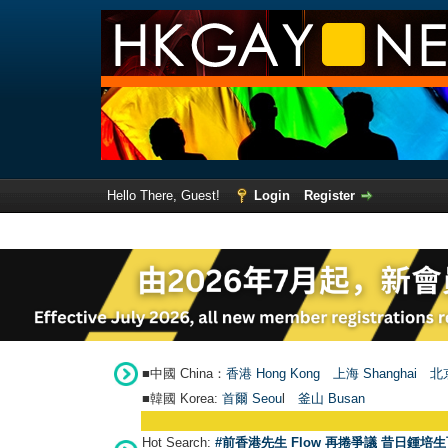
Hello There, Guest!
Login
Register
■中國 China：
香港 Hong Kong
上海 Shanghai
北京
■韓國 Korea:
首爾 Seou
l
釜山 Busan
Hot Search:
#前香港先生 Flow 再捲爭議 昔日鍾培生