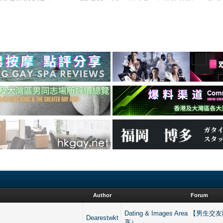
Author
Forum
Dating & Images Area 【
Dearestwkt
享）