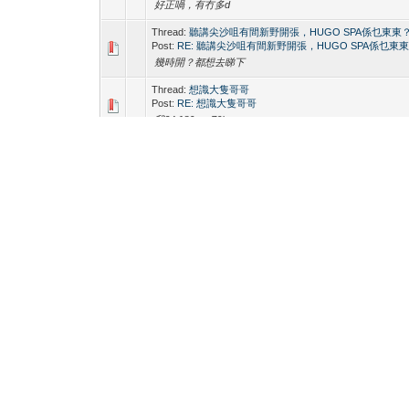
好正喎，有冇多d
Thread:
聽講尖沙咀有間新野開張，HUGO SPA係乜東東
Post:
RE: 聽講尖沙咀有間新野開張，HUGO SPA係乜東
幾時開？都想去睇下
Thread:
想識大隻哥哥
Post:
RE: 想識大隻哥哥
我24 180cm 70kg
Thread:
50歲逆齡肌肉型男日日食海南雞 網民：全宇宙
Post:
RE: 50歲逆齡肌肉型男日日食海南雞 網民：全宇
點解50歲都可以咁既樣
Thread:
【兩鮮肉】賓爺運動會晒腹肌 柏豪hehe搶鏡
Post:
RE: 【兩鮮肉】賓爺運動會晒腹肌 柏豪hehe搶鏡
佢地真係好正
Thread:
爆紅《模犯生》阿班起底 網洩3P餵食秀
Post:
RE: 爆紅《模犯生》阿班起底 網洩3P餵食秀
好正，標題係咩事
Thread:
男生酒店派對 Party Gathering【BOYS ONLY】【
Post:
RE: Party Gathering【BOYS ONLY】【PRIVATE
唉，過左，我都想去
Thread:
發育超級好的童顏巨根亞裔少年 {大圖 + 動圖}
Post:
RE: 三個發育超級好的童顏巨根亞裔少年 {大圖 + 動
唔係講笑，真係人生贏家泥喎