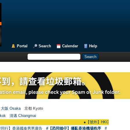
Portal
Search
Calendar
Help
大阪 Osaka
京都 Kyoto
kok
清邁 Chiangmai
●
【號外】HKGAY.net已啟動自家製【群聚T
愛同行】香港國泰男男廣告
#【恐同矮仔】擾亂香港機場秩序
#