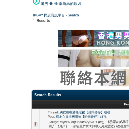
港男HEHE率漸高的原因
HKGAY 同志資訊平台
›
Search
Results
Search Results
Po
Thread:
網友在香港機場被【恐同矮仔】歧視
Post:
網友在香港機場被【恐同矮仔】歧視
[Image: https://i.imgur.com/Bj4vd11.
案】 【資訊】 一名定居加拿大的港人男同志近日在社交