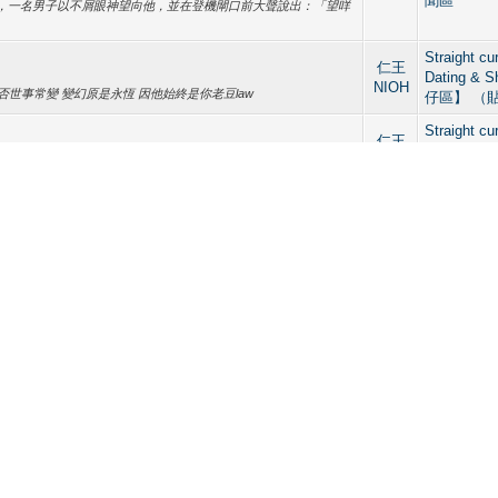
聞區
，一名男子以不屑眼神望向他，並在登機閘口前大聲說出：「望咩
Straight cu
仁王
Dating & 
NIOH
否世事常變 變幻原是永恆 因他始終是你老豆law
仔區】 （
Straight cu
仁王
Dating & 
NIOH
仔區】 （
仁王
Dating & 
NIOH
生交友區】
PRIVATE HOTEL ROOM】
Straight cu
PRIVATE HOTE...
仁王
Dating & 
 想問樓主同搞手們，下次可唔可以唔好請Ｄ麻煩是非精：
NIOH
17655 同李Ｘ童及馬Ｘ昌，BAN 9佢啦 大家來尋開心，唔係搞批鬥大會啊師兄你呢個
仔區】 （
跟佢啦
仁王
Dating & 
NIOH
生交友區】
仁王
Dating & 
NIOH
生交友區】