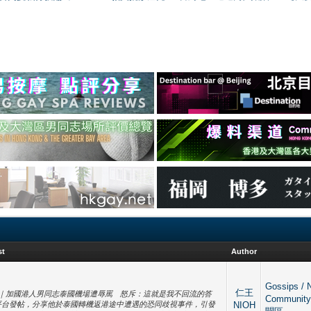
st
Author
Gossips / 
仁王
png] 【恐同歧視再現｜加國港人男同志泰國機場遭辱罵 怒斥：這就是我不回流的答
Commun
平台發帖，分享他於泰國轉機返港途中遭遇的恐同歧視事件，引發
NIOH