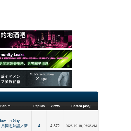
Forum
Replies
Views
Posted
[
asc
]
News in Gay
ity 男同志熱話／新
4
4,872
2025-10-19, 06:35 AM