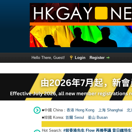
Hello There, Guest!
Login
Register
■中國 China：
香港 Hong Kong
上海 Shanghai
北京
■韓國 Korea:
首爾 Seou
l
釜山 Busan
Hot Search:
#前香港先生 Flow 再捲爭議 昔日鍾培生