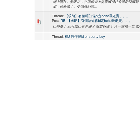
網上關注。他表示，在準備登上從泰國飛往香港的航班時
望，死基佬！」令他感到震...
Thread:
【求助】有個唔知係bi定hehe嘅老竇。。。
Post:
RE: 【求助】有個唔知係bi定hehe嘅老竇。。。
已轉基了 及可能已有外遇了 祝君好運！ 人一世物一世 知
Thread:
粗J 靚仔搵bi or sporty boy
Post:
RE: 粗J 靚仔搵bi or sporty boy
我好想幫你含, 你可以做1嗎? 已PM, 請查收
Thread:
無啦啦做咗人哋嗰孫
Post:
RE: 無啦啦做咗人哋嗰孫
０分重作！！
Thread:
男生酒店派對 Party Gathering【BOYS ONLY】【
Post:
RE: 男生酒店派對 Party Gathering【BOYS ONLY】【
(2018-03-06, 05:34 PM)太陽的後裔 Wrote:
http://hkgay.net/showthread.php?tid=1
ｐｏｓｔ真係極品，唔知點解今次搞手睇漏眼， 樓主跟
Thread:
緬甸先生的原來那麼大.....
Post:
RE: 緬甸先生的原來那麼大.....
嘩嘩嘩，睇到都窩心
Thread:
<<有冇人J過自己老師.....?>>
Post:
RE: <<有冇人J過自己老師.....?>>
中學老師唔算太靚仔,, 補習天王好好J :cool: