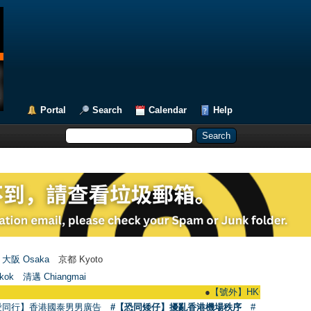
Portal
Search
Calendar
Help
大阪 Osaka
京都 Kyoto
kok
清邁 Chiangmai
●
【號外】HKGAY.net已啟動自家製【群聚
愛同行】香港國泰男男廣告
#【恐同矮仔】擾亂香港機場秩序
#