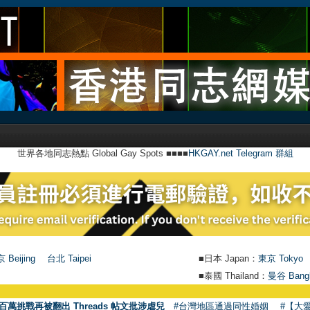
世界各地同志熱點 Global Gay Spots ■■■■
HKGAY.net Telegram 群組
 Beijing
台北 Taipei
■日本 Japan：
東京 Tokyo
■泰國 Thailand：
曼谷 Bang
百萬挑戰再被翻出 Threads 帖文批涉虐兒
#台灣地區通過同性婚姻
#【大