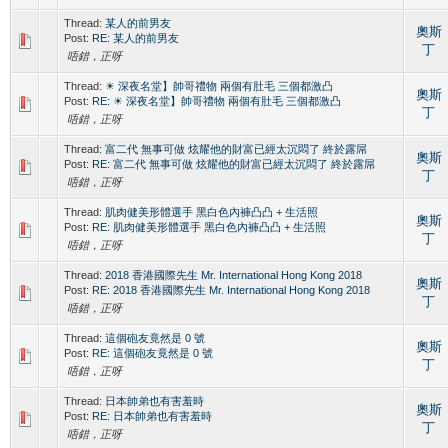
Thread:
某人的前男友
奧斯
Post:
RE: 某人的前男友
丁
唔錯，正呀
Thread:
☀ 深夜名堂】帥哥禮物 兩個有肚毛 三個都激凸
奧斯
Post:
RE: ☀ 深夜名堂】帥哥禮物 兩個有肚毛 三個都激凸
丁
唔錯，正呀
Thread:
富二代 無事可做 炫耀他的財富已經太沉悶了 終於露屌
奧斯
Post:
RE: 富二代 無事可做 炫耀他的財富已經太沉悶了 終於露屌
丁
唔錯，正呀
Thread:
肌肉健美形體選手 黑白色內褲凸凸 + 生活照
奧斯
Post:
RE: 肌肉健美形體選手 黑白色內褲凸凸 + 生活照
丁
唔錯，正呀
Thread:
2018 香港國際先生 Mr. International Hong Kong 2018
奧斯
Post:
RE: 2018 香港國際先生 Mr. International Hong Kong 2018
丁
唔錯，正呀
Thread:
這個砲友竟然是 0 號
奧斯
Post:
RE: 這個砲友竟然是 0 號
丁
唔錯，正呀
Thread:
日本帥弟也有害羞時
奧斯
Post:
RE: 日本帥弟也有害羞時
丁
唔錯，正呀