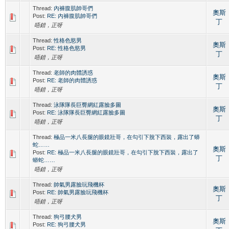
Thread:
內褲腹肌帥哥們
奧斯
Post:
RE: 內褲腹肌帥哥們
丁
唔錯，正呀
Thread:
性格色慾男
奧斯
Post:
RE: 性格色慾男
丁
唔錯，正呀
Thread:
老師的肉體誘惑
奧斯
Post:
RE: 老師的肉體誘惑
丁
唔錯，正呀
Thread:
泳隊隊長巨臀網紅露臉多圖
奧斯
Post:
RE: 泳隊隊長巨臀網紅露臉多圖
丁
唔錯，正呀
Thread:
極品一米八長腿的眼鏡壯哥，在勾引下脫下西裝，露出了蟒
蛇……
奧斯
Post:
RE: 極品一米八長腿的眼鏡壯哥，在勾引下脫下西裝，露出了
丁
蟒蛇……
唔錯，正呀
Thread:
帥氣男露臉玩飛機杯
奧斯
Post:
RE: 帥氣男露臉玩飛機杯
丁
唔錯，正呀
Thread:
狗弓腰犬男
奧斯
Post:
RE: 狗弓腰犬男