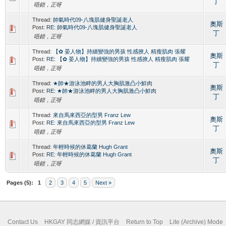
丁
唔錯，正呀
Thread:
帥氣時代09-八塊肌健身聖誕老人
奧斯
Post:
RE: 帥氣時代09-八塊肌健身聖誕老人
丁
唔錯，正呀
Thread:
【✿ 晏人物】持續變強的男孩 性感撩人 精瘦肌肉 張耀
奧斯
Post:
RE: 【✿ 晏人物】持續變強的男孩 性感撩人 精瘦肌肉 張耀
丁
唔錯，正呀
Thread:
★帥★游泳池畔的男人大胸肌激凸小鮮肉
奧斯
Post:
RE: ★帥★游泳池畔的男人大胸肌激凸小鮮肉
丁
唔錯，正呀
Thread:
來自馬來西亞的型男 Franz Lew
奧斯
Post:
RE: 來自馬來西亞的型男 Franz Lew
丁
唔錯，正呀
Thread:
年輕時候的休葛蘭 Hugh Grant
奧斯
Post:
RE: 年輕時候的休葛蘭 Hugh Grant
丁
唔錯，正呀
Pages (5):
1
2
3
4
5
Next »
Contact Us
HKGAY 同志網媒 / 資訊平台
Return to Top
Lite (Archive) Mode