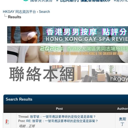
國泰男男廣告
#【恐同矮仔】擾亂香港機場秩序
#港男H
HKGAY 同志資訊平台
›
Search
Results
Search Results
Post
Author
Thread:
致零號：一號哥應該要專研的是指交還是舔菊？
奧斯
Post:
RE: 致零號：一號哥應該要專研的是指交還是舔菊？
丁
唔錯，正呀