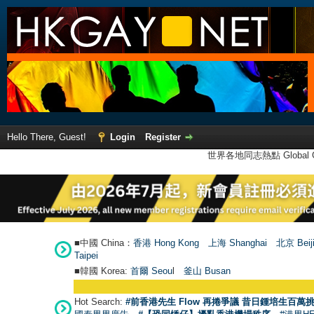
Hello There, Guest!
Login
Register
世界各地同志熱點 Global Ga
■中國 China：
香港 Hong Kong
上海 Shanghai
北京 Beij
Taipei
■韓國 Korea:
首爾 Seou
l
釜山 Busan
Hot Search:
#前香港先生 Flow 再捲爭議 昔日鍾培生百萬挑