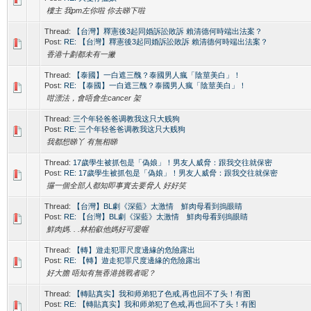
樓主 我pm左你啦 你去睇下啦
Thread:
【台灣】釋憲後3起同婚訴訟敗訴 賴清德何時端出法案？
Post:
RE: 【台灣】釋憲後3起同婚訴訟敗訴 賴清德何時端出法案？
香港十劃都未有一撇
Thread:
【泰國】一白遮三醜？泰國男人瘋「陰莖美白」！
Post:
RE: 【泰國】一白遮三醜？泰國男人瘋「陰莖美白」！
咁漂法，會唔會生cancer 架
Thread:
三个年轻爸爸调教我这只大贱狗
Post:
RE: 三个年轻爸爸调教我这只大贱狗
我都想睇丫 有無相睇
Thread:
17歲學生被抓包是「偽娘」！男友人威脅：跟我交往就保密
Post:
RE: 17歲學生被抓包是「偽娘」！男友人威脅：跟我交往就保密
攞一個全部人都知即事實去要脅人 好好笑
Thread:
【台灣】BL劇《深藍》太激情 鮮肉母看到摀眼睛
Post:
RE: 【台灣】BL劇《深藍》太激情 鮮肉母看到摀眼睛
鮮肉媽. . .林柏叡他媽好可愛喔
Thread:
【轉】遊走犯罪尺度邊緣的危險露出
Post:
RE: 【轉】遊走犯罪尺度邊緣的危險露出
好大膽 唔知有無香港挑戰者呢？
Thread:
【轉貼真实】我和师弟犯了色戒,再也回不了头！有图
Post:
RE: 【轉貼真实】我和师弟犯了色戒,再也回不了头！有图