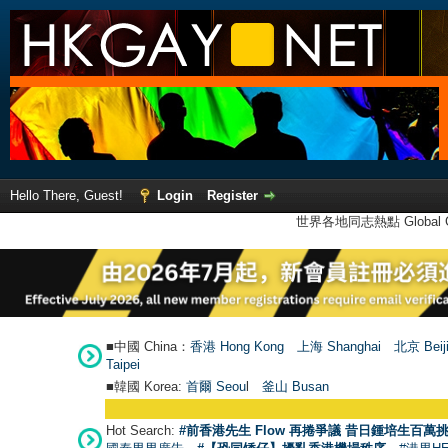
Hello There, Guest!
Login
Register
世界各地同志熱點 Global Ga
■中國 China：
香港 Hong Kong
上海 Shanghai
北京 Beij
Taipei
■韓國 Korea:
首爾 Seou
l
釜山 Busan
Hot Search:
#前香港先生 Flow 再捲爭議 昔日鍾培生百萬挑