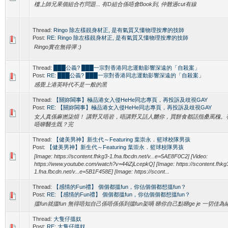
樓上師兄果個組合冇問題... 有D組合係唔會Book到, 仲難過cut有線
Thread:
Ringo 除左樣靚身材正, 是有氣質又懂物理按摩的技師
Post:
RE: Ringo 除左樣靚身材正, 是有氣質又懂物理按摩的技師
Ringo實在無得彈 :)
Thread:
███公義? ███一宗對香港同志運動影響深遠的「自殺案」
Post:
RE: ███公義? ███一宗對香港同志運動影響深遠的「自殺案」
感覺上港英時代不是一般的黑
Thread:
【關妳閪事】極品港女入侵HeHe同志專頁，再投訴及歧視GAY
Post:
RE: 【關妳閪事】極品港女入侵HeHe同志專頁，再投訴及歧視GAY
女人真係麻撚柒煩！ 講野又唔岩，唔講野又話人嬲你，買餅食都話指桑罵槐。
唔睇醫生既？完
Thread:
【健美男神】新生代～Featuring 葉崇永．籃球校隊男孩
Post:
【健美男神】新生代～Featuring 葉崇永．籃球校隊男孩
[Image: https://scontent.fhkg3-1.fna.fbcdn.net/v...e=5AE8F0C2] [Video:
https://www.youtube.com/watch?v=44iZjLcepkQ] [Image: https://scontent.fhkg
1.fna.fbcdn.net/v...e=5B1F458E] [Image: https://scont...
Thread:
【感情的Fun禮】 個個都搵fun，你估個個都想搵fun？
Post:
RE: 【感情的Fun禮】 個個都搵fun，你估個個都想搵fun？
搵fun就搵fun 無得唔知自己係唔係係到搵fun架喎 睇你自己點睇ge je 一切佳為
Thread:
大隻仔搵奴
Post:
RE: 大隻仔搵奴