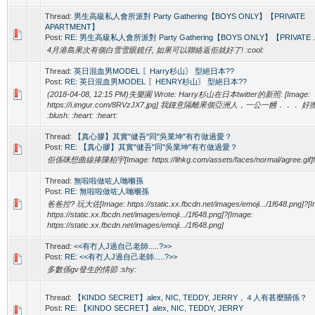
Thread:
男生高級私人會所派對 Party Gathering【BOYS ONLY】【PRIVATE
APARTMENT】
Post:
RE: 男生高級私人會所派對 Party Gathering【BOYS ONLY】【PRIVATE ..
4月港島果次有個白雪雪眼鏡仔, 如果可以聯絡返佢就好了! :cool:
Thread:
英日混血男MODEL 〖Harry杉山〗 型絕日本??
Post:
RE: 英日混血男MODEL 〖HENRY杉山〗 型絕日本??
(2018-04-08, 12:15 PM)失樂園 Wrote: Harry杉山在日本twitter的新照: [Image:
https://i.imgur.com/8RVzJX7.jpg] 我鍾意隔離果個亞洲人，一公一乸．．． 好
:blush: :heart: :heart:
Thread:
【真心膠】其實"健吾"同"吳業坤"有冇做過愛？
Post:
RE: 【真心膠】其實"健吾"同"吳業坤"有冇做過愛？
佢係咪想曲線捧陳柏宇[Image: https://lihkg.com/assets/faces/normal/agree.gif]f
Thread:
無啦啦做咗人哋嗰孫
Post:
RE: 無啦啦做咗人哋嗰孫
爸爸控? 玩大佐[Image: https://static.xx.fbcdn.net/images/emoji.../1f648.png]?[I
https://static.xx.fbcdn.net/images/emoji.../1f648.png]?[Image:
https://static.xx.fbcdn.net/images/emoji.../1f648.png]
Thread:
<<有冇人J過自己老師.....?>>
Post:
RE: <<有冇人J過自己老師.....?>>
多數係gv發生的情節 :shy:
Thread:
【KINDO SECRET】alex, NIC, TEDDY, JERRY，４人有甚麼關係？
Post:
RE: 【KINDO SECRET】alex, NIC, TEDDY, JERRY