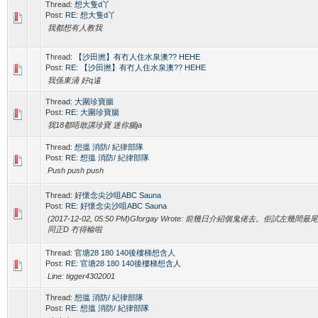
Thread:
想大隻d丫
Post:
RE: 想大隻d丫
我都想有人教我
Thread:
【沙田撚】有冇人住水泉澳?? HEHE
Post:
RE: 【沙田撚】有冇人住水泉澳?? HEHE
我係東涌 好q遠
Thread:
大圍珍寶腸
Post:
RE: 大圍珍寶腸
我18都唔敢講珍寶 迷你腸ja
Thread:
想搵 消防/ 紀律部隊
Post:
RE: 想搵 消防/ 紀律部隊
Push push push
Thread:
好懷念尖沙咀ABC Sauna
Post:
RE: 好懷念尖沙咀ABC Sauna
(2017-12-02, 05:50 PM)Gforgay Wrote: 前幾日介紹個鬼佬去。佢試左幾間最
同正D 冇得輸啦
Thread:
官塘28 180 140後樓梯想含人
Post:
RE: 官塘28 180 140後樓梯想含人
Line: tigger4302001
Thread:
想搵 消防/ 紀律部隊
Post:
RE: 想搵 消防/ 紀律部隊