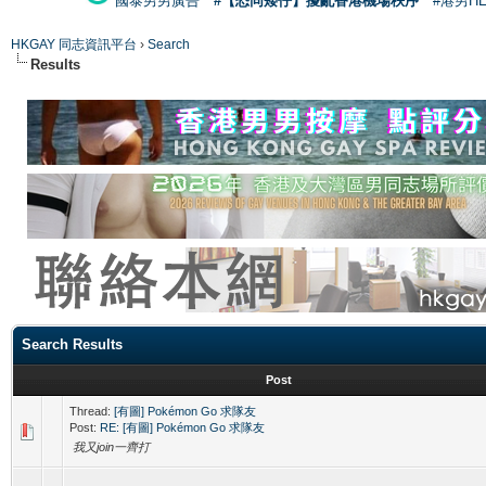
國泰男男廣告
#【恐同矮仔】擾亂香港機場秩序
#港男H
HKGAY 同志資訊平台
›
Search
Results
Search Results
Post
Thread:
[有圖] Pokémon Go 求隊友
Post:
RE: [有圖] Pokémon Go 求隊友
我又join一齊打