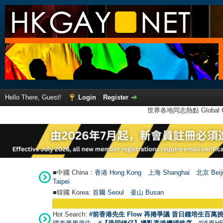
Hello There, Guest!
Login
Register
世界各地同志熱點 Global Ga
■中國 China：
香港 Hong Kong
上海 Shanghai
北京 Beij
Taipei
■韓國 Korea:
首爾 Seou
l
釜山 Busan
Hot Search:
#前香港先生 Flow 再捲爭議 昔日鍾培生百萬挑