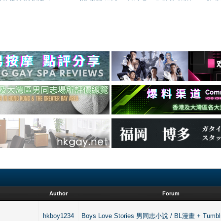
Author
Forum
hkboy1234
Boys Love Stories 男同志小說 / BL漫畫 + Tumblr