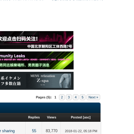
Pages (5):
1
2
3
4
5
Next »
Replies
Views
Posted
[
asc
]
 sharing
55
83,770
2018-01-22, 05:18 PM