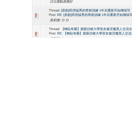
日日運動身體好
Thread:
[原創]田徑猛男的禁射訓練 1年后重新开始继续写
Post:
RE: [原創]田徑猛男的禁射訓練 1年后重新开始继续
真刺激! :D :D
Thread:
【轉貼有圖】親眼目睹大學室友被淫魔黑人交流
Post:
RE: 【轉貼有圖】親眼目睹大學室友被淫魔黑人交
真刺激! :heart: :heart:
Thread:
【轉貼有图】找了男友的好友解决我大屌性生活
Post:
RE: 【轉貼有图】找了男友的好友解决我大屌性生
好粗啊 :heart: :heart:
Thread:
修電視得叔叔(親身經歷)
Post:
RE: 修電視得叔叔(親身經歷)
帥氣55 :D
Thread:
被俘虜的緝毒警察被虐實紀
Post:
RE: 被俘虜的緝毒警察被虐實紀
通死了 :blush: :blush:
Thread:
Kare Shatsu Biyori
Post:
RE: Kare Shatsu Biyori
幅動圖好正
Thread:
刺青的埋珠肌肉男
Post:
RE: 刺青的埋珠肌肉男
幅動圖好正