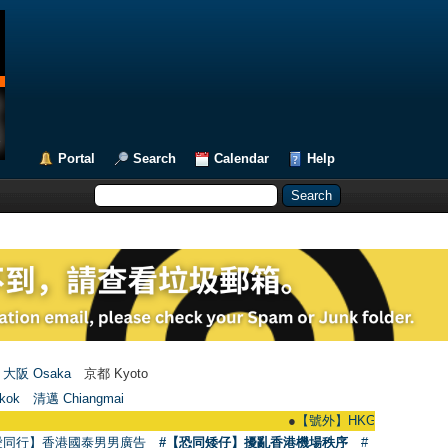
Portal
Search
Calendar
Help
大阪 Osaka
京都 Kyoto
kok
清邁 Chiangmai
●
【號外】HKGAY.net已啟動自家製【群聚T
愛同行】香港國泰男男廣告
#【恐同矮仔】擾亂香港機場秩序
#