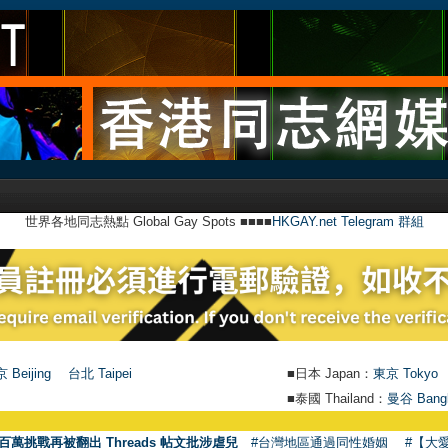
世界各地同志熱點 Global Gay Spots ■■■■
HKGAY.net Telegram 群組
 Beijing
台北 Taipei
■日本 Japan：
東京 Tokyo
■泰國 Thailand：
曼谷 Bang
百萬挑戰再被翻出 Threads 帖文批涉虐兒
#台灣地區通過同性婚姻
#【大