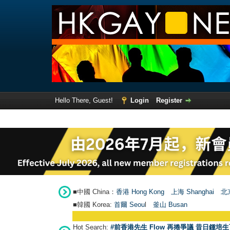
Hello There, Guest!
Login
Register
■中國 China：
香港 Hong Kong
上海 Shanghai
北京
■韓國 Korea:
首爾 Seou
l
釜山 Busan
Hot Search:
#前香港先生 Flow 再捲爭議 昔日鍾培生