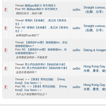
Thread:
聽講gay都好大 有冇我咁大
Straight curio
Post:
RE: 聽講gay都好大 有冇我咁大
uu0ro
（貼圖、分享）
我的比你大，你好小喔
Thread:
壞壞的【袁偉豪】，真正的【香港先
生】！
Straight curio
Post:
RE: 壞壞的【袁偉豪】，真正的【香港先
uu0ro
（貼圖、分享）
生】！
如果他是Gay就好了
Thread:
【感情的Fun禮】 個個都搵fun，你估
個個都想搵fun？
Post:
RE: 【感情的Fun禮】 個個都搵fun，你
uu0ro
Dating & I
估個個都想搵fun？
全球都是这样的～不能改变
Thread:
男士們在廁所舉行【格劍武林大會】
Hong Kong G
Post:
RE: 男士們在廁所舉行【格劍武林大會】
uu0ro
水療、桑拿、健
这是在香港的吗？
Thread:
＝＝【香港】男同志熱點 【Hong
Kong】 Gay Spots＝＝
Hong Kong G
Post:
RE: ＝＝【香港】男同志熱點 【Hong
uu0ro
水療、桑拿、健
Kong】 Gay Spots＝＝
为什么只有按摩的可以点？