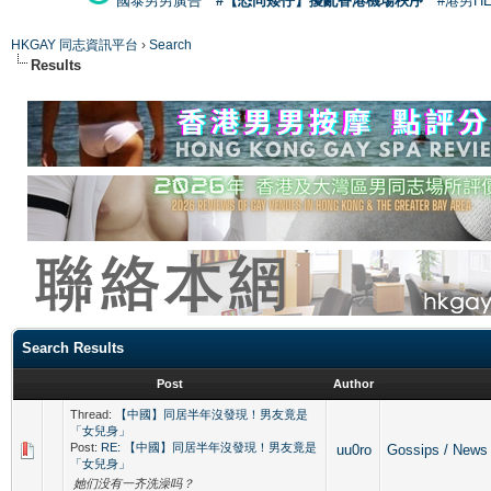
國泰男男廣告
#【恐同矮仔】擾亂香港機場秩序
#港男H
HKGAY 同志資訊平台
›
Search
Results
Search Results
Post
Author
Thread:
【中國】同居半年沒發現！男友竟是
「女兒身」
Post:
RE: 【中國】同居半年沒發現！男友竟是
uu0ro
Gossips / N
「女兒身」
她们没有一齐洗澡吗？