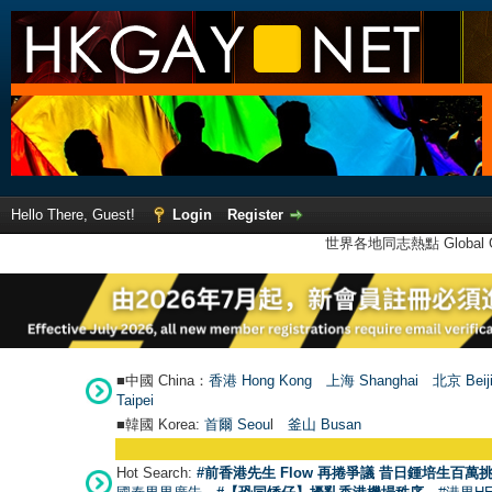
Hello There, Guest!
Login
Register
世界各地同志熱點 Global Ga
■中國 China：
香港 Hong Kong
上海 Shanghai
北京 Beij
Taipei
■韓國 Korea:
首爾 Seou
l
釜山 Busan
Hot Search:
#前香港先生 Flow 再捲爭議 昔日鍾培生百萬挑