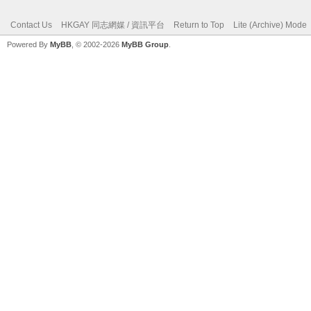
Contact Us
HKGAY 同志網媒 / 資訊平台
Return to Top
Lite (Archive) Mode
Powered By
MyBB
, © 2002-2026
MyBB Group
.