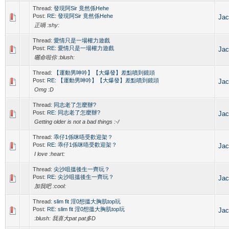
Thread:
發現阿Sir 竟然係Hehe
Post:
RE: 發現阿Sir 竟然係Hehe
Jac
正喎 :shy:
Thread:
愛情只是一場權力遊戲
Post:
RE: 愛情只是一場權力遊戲
Jac
曬命啦你 :blush:
Thread:
【運動男呻吟】【大爆發】差點噴到鏡頭
Post:
RE: 【運動男呻吟】【大爆發】差點噴到鏡頭
Jac
Omg :D
Thread:
同志老了怎麼辦?
Post:
RE: 同志老了怎麼辦?
Jac
Getting older is not a bad things :-/
Thread:
乖仔1係咪唔受歡迎架？
Post:
RE: 乖仔1係咪唔受歡迎架？
Jac
I love :heart:
Thread:
尖沙咀搵後生一齊玩？
Post:
RE: 尖沙咀搵後生一齊玩？
Jac
加我吧 :cool:
Thread:
slim fit 淫0想搵大胸肌top玩
Post:
RE: slim fit 淫0想搵大胸肌top玩
Jac
:blush: 我喜大pat pat多D