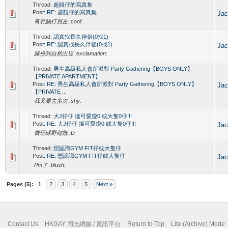
Thread:
超靚仔的寫真集
Post:
RE: 超靚仔的寫真集
Jac
有冇絲打買左 :cool:
Thread:
認真找長久伴侶(0找1)
Post:
RE: 認真找長久伴侶(0找1)
Jac
緣份到自然出現 :exclamation:
Thread:
男生高級私人會所派對 Party Gathering【BOYS ONLY】
【PRIVATE APARTMENT】
Post:
RE: 男生高級私人會所派對 Party Gathering【BOYS ONLY】
Jac
【PRIVATE ...
我又要去多次 :shy:
Thread:
大J仔仔 搵可愛瘦0 或大隻0仔!!!
Post:
RE: 大J仔仔 搵可愛瘦0 或大隻0仔!!!
Jac
齋玩碌野都抵 :D
Thread:
想認識GYM FIT仔或大隻仔
Post:
RE: 想認識GYM FIT仔或大隻仔
Jac
Pm了 :blush:
Pages (5):
1
2
3
4
5
Next »
Contact Us
HKGAY 同志網媒 / 資訊平台
Return to Top
Lite (Archive) Mode