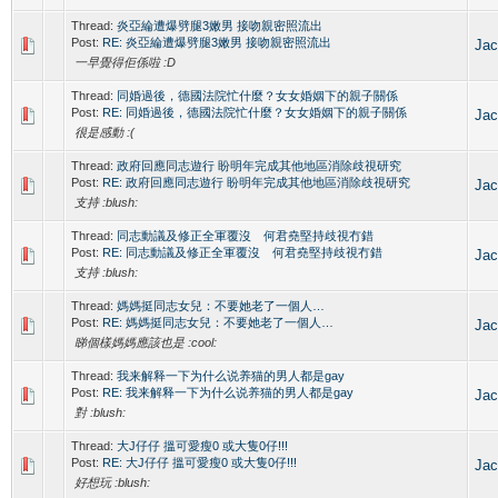
Thread:
炎亞綸遭爆劈腿3嫩男 接吻親密照流出
Post:
RE: 炎亞綸遭爆劈腿3嫩男 接吻親密照流出
Jac
一早覺得佢係啦 :D
Thread:
同婚過後，德國法院忙什麼？女女婚姻下的親子關係
Post:
RE: 同婚過後，德國法院忙什麼？女女婚姻下的親子關係
Jac
很是感動 :(
Thread:
政府回應同志遊行 盼明年完成其他地區消除歧視研究
Post:
RE: 政府回應同志遊行 盼明年完成其他地區消除歧視研究
Jac
支持 :blush:
Thread:
同志動議及修正全軍覆沒 何君堯堅持歧視冇錯
Post:
RE: 同志動議及修正全軍覆沒 何君堯堅持歧視冇錯
Jac
支持 :blush:
Thread:
媽媽挺同志女兒：不要她老了一個人…
Post:
RE: 媽媽挺同志女兒：不要她老了一個人…
Jac
睇個樣媽媽應該也是 :cool:
Thread:
我来解释一下为什么说养猫的男人都是gay
Post:
RE: 我来解释一下为什么说养猫的男人都是gay
Jac
對 :blush:
Thread:
大J仔仔 搵可愛瘦0 或大隻0仔!!!
Post:
RE: 大J仔仔 搵可愛瘦0 或大隻0仔!!!
Jac
好想玩 :blush: