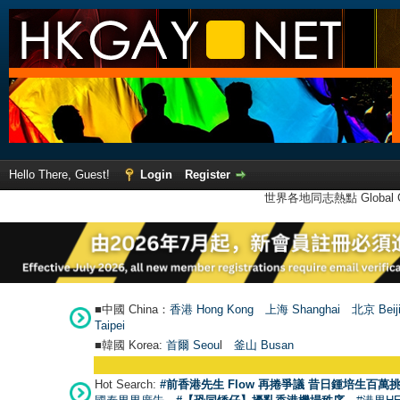
Hello There, Guest!
Login
Register
世界各地同志熱點 Global Ga
■中國 China：
香港 Hong Kong
上海 Shanghai
北京 Beij
Taipei
■韓國 Korea:
首爾 Seou
l
釜山 Busan
Hot Search:
#前香港先生 Flow 再捲爭議 昔日鍾培生百萬挑