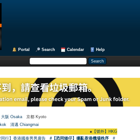
Portal
Search
Calendar
Help
大阪 Osaka
京都 Kyoto
kok
清邁 Chiangmai
●
【號外】HKGAY.net已啟動自家製【群聚Te
愛同行】香港國泰男男廣告
#【恐同矮仔】擾亂香港機場秩序
#