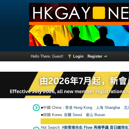
Hello There, Guest!
Login
Register
■中國 China：
香港 Hong Kong
上海 Shanghai
北京
■韓國 Korea:
首爾 Seou
l
釜山 Busan
Hot Search:
#前香港先生 Flow 再捲爭議 昔日鍾培生