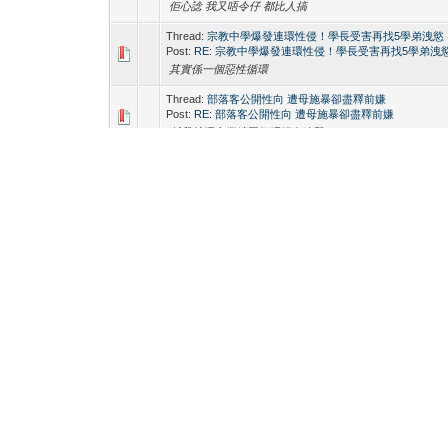
佢心諗 我又唔令仔 都比人搞
Thread:
宗教中學爆發連環性侵！學長受害再找5學弟洩慾
Post:
RE: 宗教中學爆發連環性侵！學長受害再找5學弟洩
其實係一個惡性循環
Thread:
部落客公開性向 遭母施暴卻盡釋前嫌
Post:
RE: 部落客公開性向 遭母施暴卻盡釋前嫌
係我就唔會繼續同個呀媽有連繫
Thread:
國際先生參賽者出爐 香港代表25歲爆肌暖男勁似
Post:
RE: 國際先生參賽者出爐 香港代表25歲爆肌暖男勁
中意日本果個 :heart:
Thread:
【線報】請小心這位來自福建的大陸技師，JIMMY / B
Post:
RE: 【線報】請小心這位來自福建的大陸技師，JIMMY / 
佢感ge樣就收皮la
Thread:
老師的肉體誘惑
Post:
RE: 老師的肉體誘惑
老師我要在床上上課
Thread:
瘦身必備：七個最正確的男人減肥方法
Post:
RE: 瘦身必備：七個最正確的男人減肥方法
飲少D肥仔水就好好
Thread:
超誘人的健壯小鮮肉 part.40 擁有犀利眼神的酷鮮
Post:
RE: 超誘人的健壯小鮮肉 part.40 擁有犀利眼神的酷
身材不錯 臉還好