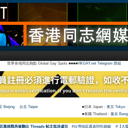
世界各地同志熱點 Global Gay Spots ■■■■
HKGAY.net Telegram 群組
 Beijing
台北 Taipei
■日本 Japan：
東京 Tokyo
■泰國 Thailand：
曼谷 Bang
百萬挑戰再被翻出 Threads 帖文批涉虐兒
#台灣地區通過同性婚姻
#【大