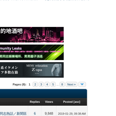
Pages (8):
1
2
3
4
5
...
8
Next »
Replies
Views
Posted
[
asc
]
nity 男同志熱話／新聞區
6
9,848
2019-01-29, 09:38 AM