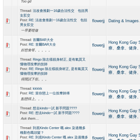
Too gd
Thread:
法改會推劃一16歲合法性交 包括男
女肛交
Post:
RE: 法改會推劃一16歲合法性交 包括
flowerjj
Dating & Im
男女肛交
一早要咁做
Thread:
首爾BAR大全
Hong Kong Ga
Post:
RE: 首爾BAR大全
flowerjj
療、桑拿、健身
好想食呀。。。。。
Thread:
Ringo 除左樣靚身材正, 是有氣質又
懂物理按摩的技師
Hong Kong Ga
Post:
RE: Ringo 除左樣靚身材正, 是有氣質又
flowerjj
療、桑拿、健身
懂物理按摩的技師
得閒試下佢。。。
Thread:
kkkkk
Hong Kong Ga
Post:
RE: 當你戀上一位按摩師傅
flowerjj
療、桑拿、健身
點戀得上。。。
Thread:
想去kindo一試 新手問題????
Hong Kong Ga
Post:
RE: 想去kindo一試 新手問題????
flowerjj
療、桑拿、健身
Ask them....
Thread:
到底Kindo Center 嘅 alex 染過幾多
種顏色嘅頭髮？
Hong Kong Ga
Post:
RE: 到底Kindo Center 嘅 alex 染過幾多
flowerjj