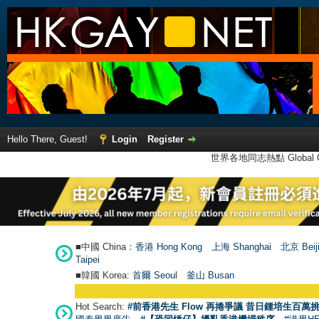
Hello There, Guest!
Login
Register
世界各地同志熱點 Global Ga
■中國 China：
香港 Hong Kong
上海 Shanghai
北京 Beij
Taipei
■韓國 Korea:
首爾 Seou
l
釜山 Busan
Hot Search:
#前香港先生 Flow 再捲爭議 昔日鍾培生百萬挑