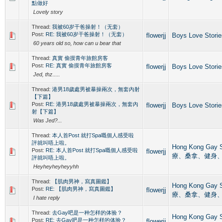
點做好
Lovely story
Thread:
我被60岁干爸操射！（无套）
Post:
RE: 我被60岁干爸操射！（无套）
flowerjj
Boys Love Stor
60 years old so, how can u bear that
Thread:
真實 偷摸青年旅館房客
Post:
RE: 真實 偷摸青年旅館房客
flowerjj
Boys Love Stor
Jed, thz.....
Thread:
港男18歲處男被暴操兩次，無套內射
【下篇】
Post:
RE: 港男18歲處男被暴操兩次，無套內
flowerjj
Boys Love Stor
射【下篇】
Was Jed?...
Thread:
本人首Post 就打Spa嘅個人感受啦
評就叫唔上啦。
Hong Kong Ga
Post:
RE: 本人首Post 就打Spa嘅個人感受啦
flowerjj
療、桑拿、健身
評就叫唔上啦。
Heyheyheyheyyhh
Thread:
【肌肉男神，寫真圖鑑】
Hong Kong Ga
Post:
RE: 【肌肉男神，寫真圖鑑】
flowerjj
療、桑拿、健身
I hate reply
Thread:
去Gay吧是一种怎样的体验？
Hong Kong Ga
Post:
RE: 去Gay吧是一种怎样的体验？
flowerjj