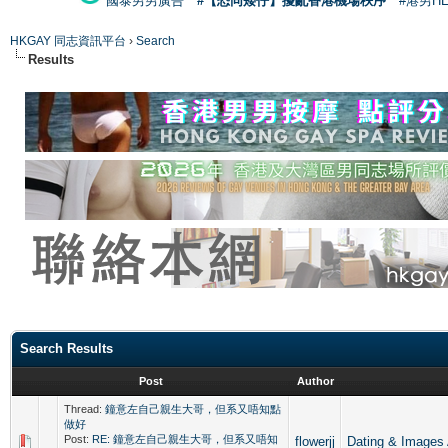
國泰男男廣告
#【恐同矮仔】擾亂香港機場秩序
#港男H
HKGAY 同志資訊平台
›
Search
Results
Search Results
Post
Author
Thread:
鐘意左自己親生大哥，但系又唔知點
做好
Post:
RE: 鐘意左自己親生大哥，但系又唔知
flowerjj
Dating & Im