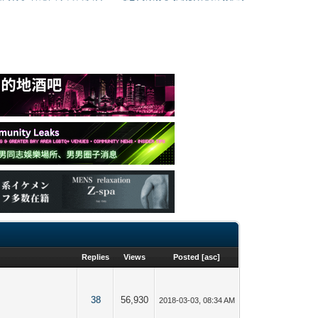
Replies
Views
Posted
[
asc
]
38
56,930
2018-03-03, 08:34 AM