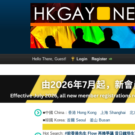
Hello There, Guest!
Login
Register
■中國 China：
香港 Hong Kong
上海 Shanghai
北京
■韓國 Korea:
首爾 Seou
l
釜山 Busan
Hot Search:
#前香港先生 Flow 再捲爭議 昔日鍾培生