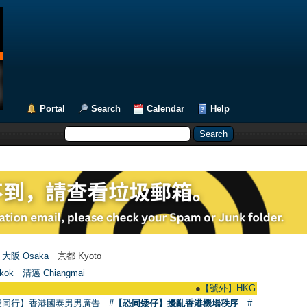
Portal
Search
Calendar
Help
大阪 Osaka
京都 Kyoto
kok
清邁 Chiangmai
●
【號外】HKGAY.net已啟動自家製【群聚
愛同行】香港國泰男男廣告
#【恐同矮仔】擾亂香港機場秩序
#