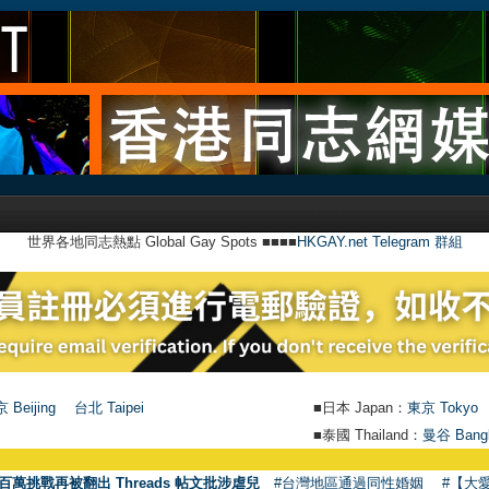
世界各地同志熱點 Global Gay Spots ■■■■
HKGAY.net Telegram 群組
 Beijing
台北 Taipei
■日本 Japan：
東京 Tokyo
■泰國 Thailand：
曼谷 Bang
百萬挑戰再被翻出 Threads 帖文批涉虐兒
#台灣地區通過同性婚姻
#【大