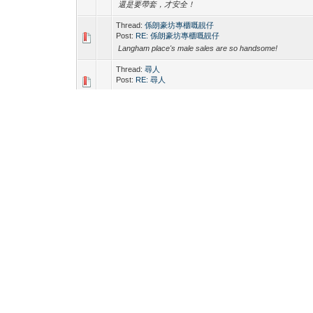
還是要帶套，才安全！
Thread:
係朗豪坊專櫃嘅靚仔
Post:
RE: 係朗豪坊專櫃嘅靚仔
Langham place's male sales are so handsome!
Thread:
尋人
Post:
RE: 尋人
hope you can find him! Good luck!
Thread:
想请问在香港找技术好的技师，按摩和body的技
吗？
Post:
RE: 想请问在香港找技术好的技师，按摩和body的
多吗？
Some features 做body, but some will massage well, but 
多body
Thread:
揾北角 鰂魚涌同伴
Post:
RE: 揾北角 鰂魚涌同伴
I work in Taikoo. Is that OK?
Thread:
東涌文東路體育館約fun
Post:
RE: 東涌文東路體育館約fun
Hope you can find one! Although it's the post from yester
Thread:
王貽興專欄：李超人談拜金女
Post:
RE: 王貽興專欄：李超人談拜金女
He has a sharp eye-- He always see things from the othe