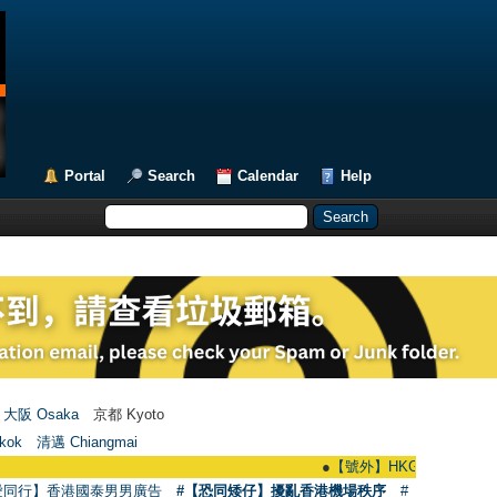
Portal
Search
Calendar
Help
大阪 Osaka
京都 Kyoto
kok
清邁 Chiangmai
●
【號外】HKGAY.net已啟動自家製【群聚T
愛同行】香港國泰男男廣告
#【恐同矮仔】擾亂香港機場秩序
#