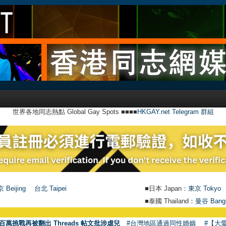
世界各地同志熱點 Global Gay Spots ■■■■
HKGAY.net Telegram 群組
 Beijing
台北 Taipei
■日本 Japan：
東京 Tokyo
■泰國 Thailand：
曼谷 Bang
百萬挑戰再被翻出 Threads 帖文批涉虐兒
#台灣地區通過同性婚姻
#【大