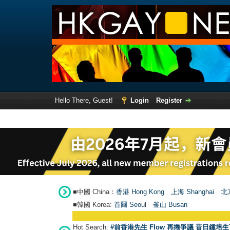
Hello There, Guest!
Login
Register
■中國 China：
香港 Hong Kong
上海 Shanghai
北京
■韓國 Korea:
首爾 Seou
l
釜山 Busan
Hot Search:
#前香港先生 Flow 再捲爭議 昔日鍾培生