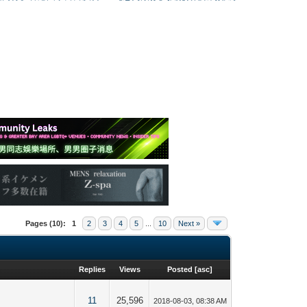
Pages (10):
1
2
3
4
5
...
10
Next »
Replies
Views
Posted
[
asc
]
11
25,596
2018-08-03, 08:38 AM