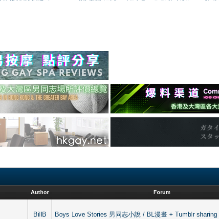
Author
Forum
BillB
Boys Love Stories 男同志小說 / BL漫畫 + Tumblr sharing