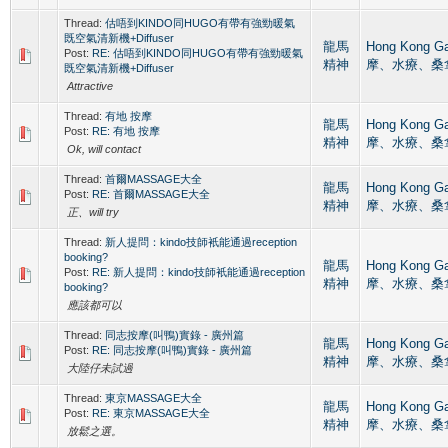
Thread:
估唔到KINDO同HUGO有帶有強勁暖氣
既空氣清新機+Diffuser
龍馬
Hong Kong 
Post:
RE: 估唔到KINDO同HUGO有帶有強勁暖氣
精神
摩、水療、桑
既空氣清新機+Diffuser
Attractive
Thread:
有地 按摩
龍馬
Hong Kong 
Post:
RE: 有地 按摩
精神
摩、水療、桑
Ok, will contact
Thread:
首爾MASSAGE大全
龍馬
Hong Kong 
Post:
RE: 首爾MASSAGE大全
精神
摩、水療、桑
正、will try
Thread:
新人提問：kindo技師衹能通過reception
booking?
龍馬
Hong Kong 
Post:
RE: 新人提問：kindo技師衹能通過reception
精神
摩、水療、桑
booking?
應該都可以
Thread:
同志按摩(叫鴨)實錄 - 廣州篇
龍馬
Hong Kong 
Post:
RE: 同志按摩(叫鴨)實錄 - 廣州篇
精神
摩、水療、桑
大陸仔未試過
Thread:
東京MASSAGE大全
龍馬
Hong Kong 
Post:
RE: 東京MASSAGE大全
精神
摩、水療、桑
放鬆之選。