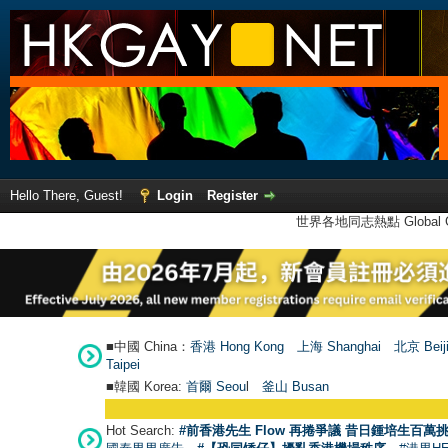
Hello There, Guest!
Login
Register
世界各地同志熱點 Global Ga
■中國 China：
香港 Hong Kong
上海 Shanghai
北京 Beij
Taipei
■韓國 Korea:
首爾 Seou
l
釜山 Busan
Hot Search:
#前香港先生 Flow 再捲爭議 昔日鍾培生百萬挑