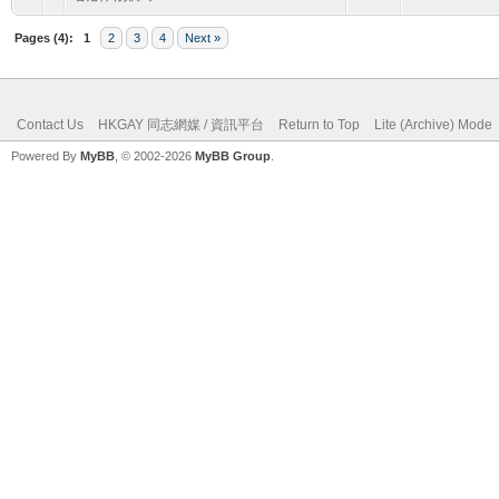
Pages (4):
1
2
3
4
Next »
Contact Us
HKGAY 同志網媒 / 資訊平台
Return to Top
Lite (Archive) Mode
Powered By
MyBB
, © 2002-2026
MyBB Group
.