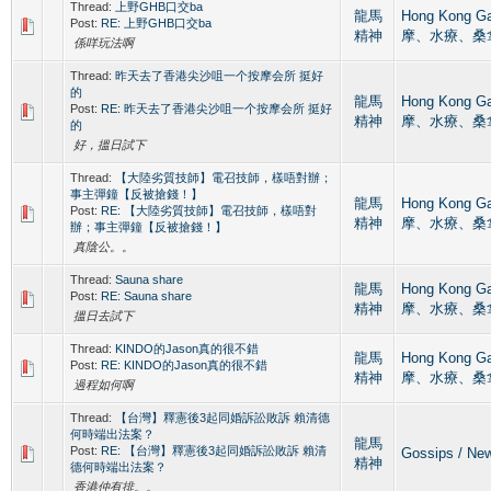
Thread:
上野GHB口交ba
龍馬
Hong Kong 
Post:
RE: 上野GHB口交ba
精神
摩、水療、桑
係咩玩法啊
Thread:
昨天去了香港尖沙咀一个按摩会所 挺好
的
龍馬
Hong Kong 
Post:
RE: 昨天去了香港尖沙咀一个按摩会所 挺好
精神
摩、水療、桑
的
好，搵日試下
Thread:
【大陸劣質技師】電召技師，樣唔對辦；
事主彈鐘【反被搶錢！】
龍馬
Hong Kong 
Post:
RE: 【大陸劣質技師】電召技師，樣唔對
精神
摩、水療、桑
辦；事主彈鐘【反被搶錢！】
真陰公。。
Thread:
Sauna share
龍馬
Hong Kong 
Post:
RE: Sauna share
精神
摩、水療、桑
搵日去試下
Thread:
KINDO的Jason真的很不錯
龍馬
Hong Kong 
Post:
RE: KINDO的Jason真的很不錯
精神
摩、水療、桑
過程如何啊
Thread:
【台灣】釋憲後3起同婚訴訟敗訴 賴清德
何時端出法案？
龍馬
Post:
RE: 【台灣】釋憲後3起同婚訴訟敗訴 賴清
Gossips / 
精神
德何時端出法案？
香港仲有排。。