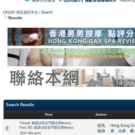
國泰男男廣告
#【恐同矮仔】擾亂香港機場秩序
#港男H
HKGAY 同志資訊平台
›
Search
Results
Search Results
Post
Author
Thread:
聽講沙田石門開左間fitness
龍馬
Hong Kong 
Post:
RE: 聽講沙田石門開左間fitness
精神
摩、水療、桑
Don't like gym