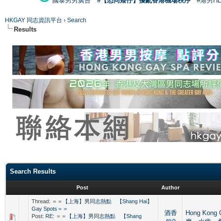
國泰男男廣告
#【恐同矮仔】擾亂香港機場秩序
#港男H
HKGAY 同志資訊平台
›
Search
Results
Search Results
Post
Author
Thread:
＝＝【上海】男同志熱點 【Shang Hai】
Gay Spots＝＝
酒香
Hong Kong
Post:
RE: ＝＝【上海】男同志熱點 【Shang