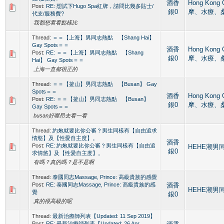
酒香
Hong Kong
Post:
RE: 想試下Hugo Spa紅牌，請問比幾多貼士/
銀0
摩、水療、
代支/服務費?
我都想看看點樣比
Thread:
＝＝【上海】男同志熱點 【Shang Hai】
Gay Spots＝＝
酒香
Hong Kong
Post:
RE: ＝＝【上海】男同志熱點 【Shang
銀0
摩、水療、
Hai】 Gay Spots＝＝
上海一直都很正的
Thread:
＝＝【釜山】男同志熱點 【Busan】 Gay
Spots＝＝
酒香
Hong Kong
Post:
RE: ＝＝【釜山】男同志熱點 【Busan】
銀0
摩、水療、
Gay Spots＝＝
busan好喔昂去看一看
Thread:
約炮就要比你公審？男生同樣有【自由追求
情慾】及【性愛自主度】。
酒香
Post:
RE: 約炮就要比你公審？男生同樣有【自由追
HEHE潮男同人
銀0
求情慾】及【性愛自主度】。
有嗎？真的嗎？是不是啊
Thread:
泰國同志Massage, Prince: 高級貴族的感覺
Post:
RE: 泰國同志Massage, Prince: 高級貴族的感
酒香
HEHE潮男同人
覺
銀0
真的很高級的呢
Thread:
最新治療師列表【Updated: 11 Sep 2019】
Post:
RE: 最新治療師列表【Updated: 26 Apr