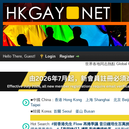
Hello There, Guest!
Login
Register
世界各地同志熱點 Global Ga
■中國 China：
香港 Hong Kong
上海 Shanghai
北京 Beij
Taipei
■韓國 Korea:
首爾 Seou
l
釜山 Busan
Hot Search:
#前香港先生 Flow 再捲爭議 昔日鍾培生百萬挑