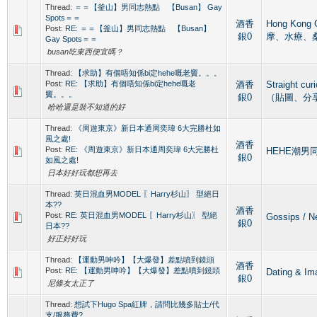
Thread:
＝＝【釜山】男同志熱點 【Busan】 Gay
Spots＝＝
酒香
Hong Kong
Post:
RE: ＝＝【釜山】男同志熱點 【Busan】
銀0
摩、水療、
Gay Spots＝＝
busan吃東西便宜嗎？
Thread:
【求助】有個唔知係bi定hehe嘅老竇。。。
Post:
RE: 【求助】有個唔知係bi定hehe嘅老
酒香
Straight c
竇。。。
銀0
（貼圖、分
哈哈還是裝不知道的好
Thread:
《周遊東京》新日本通周奕瑋 6大完勝杜如
風之處!
酒香
Post:
RE: 《周遊東京》新日本通周奕瑋 6大完勝杜
HEHE潮男同人
銀0
如風之處!
日本好好玩都想再去
Thread:
英日混血男MODEL 〖Harry杉山〗 型絕日
本??
酒香
Post:
RE: 英日混血男MODEL 〖Harry杉山〗 型絕
Gossips /
銀0
日本??
好正好好玩
Thread:
【運動男呻吟】【大爆發】差點噴到鏡頭
酒香
Post:
RE: 【運動男呻吟】【大爆發】差點噴到鏡頭
Dating &
銀0
尼條友太正了
Thread:
想試下Hugo Spa紅牌，請問比幾多貼士/代
支/服務費?