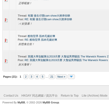
正呀呢個！
Thread:
有圖 後生仔開cam show大撚俾你睇
Post:
RE: 有圖 後生仔開cam show大撚俾你睇
:-/ 好羡慕！
Thread:
酷勁型男 肌肉毛腿好爽
Post:
RE: 酷勁型男 肌肉毛腿好爽
好想食左佢！
Thread:
英國大學划艇隊出2019月曆 大隻猛男齊騷肌 The Warwick Rowers 2
Post:
RE: 英國大學划艇隊出2019月曆 大隻猛男齊騷肌 The Warwick Rowers 
好大隻呀！
Pages (21):
1
2
3
4
5
...
21
Next »
Contact Us
HKGAY 同志網媒 / 資訊平台
Return to Top
Lite (Archive) Mode
Powered By
MyBB
, © 2002-2026
MyBB Group
.