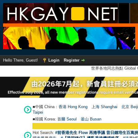
Hello There, Guest!
Login
Register
世界各地同志熱點 Global Ga
■中國 China：
香港 Hong Kong
上海 Shanghai
北京 Beij
Taipei
■韓國 Korea:
首爾 Seou
l
釜山 Busan
Hot Search:
#前香港先生 Flow 再捲爭議 昔日鍾培生百萬挑