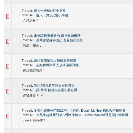
Thread:
搵人一齊玩((附小弟圖
Post:
RE: 搵人一齊玩((附小弟圖
:( 好正呀！
Thread:
余秉諺緊身褲激凸 羞見龜頭形狀
Post:
RE: 余秉諺緊身褲激凸 羞見龜頭形狀
唔錯，幾正！
Thread:
超結實職業軍人頂樓濕身裸曬
Post:
RE: 超結實職業軍人頂樓濕身裸曬
睇到我忍唔住！
Thread:
[影片]幫你拆穿誰是在裝直男
Post:
RE: [影片]幫你拆穿誰是在裝直男
真唔真呀？ :-/
Thread:
全美生超級死鬥第22季!! 小鮮肉: Dustin McNeer裸照與打槍動圖
Post:
RE: 全美生超級死鬥第22季!! 小鮮肉: Dustin McNeer裸照與打槍動圖
:heart: 好好睇！