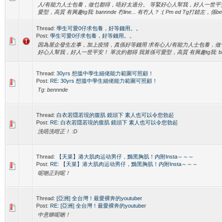
人/有能力人士包養，做乜都得，唔好太過分。 等緊好心人幫我，好人一世平安
愛型，高質 有興趣tg我: bannnde 冇line... 有冇人？ :( Pm ed Tg打錯左，係benn
Thread:
學生可愛0仔求包養，好等錢用。。
Post:
學生可愛0仔求包養，好等錢用。。
因為屋企發生左事，加上疫情，真係好等錢用 求有心人/有能力人士包養，做
好心人幫我，好人一世平安！ 單次約都得 我算係可愛型，高質 有興趣tg我: bannnde
Thread:
30yrs 想搵中學生細佬能力範圍可照顧！
Post:
RE: 30yrs 想搵中學生細佬能力範圍可照顧！
Tg: bennnde
Thread:
白衣若隱若現的腹肌 鏡頭下 素人也可以令您勃起
Post:
RE: 白衣若隱若現的腹肌 鏡頭下 素人也可以令您勃起
洗唔洗咁正！ :D
Thread:
【天菜】港大肌肉运动男仔，黝黑胸肌！内附Insta～～～
Post:
RE: 【天菜】港大肌肉运动男仔，黝黑胸肌！内附Insta～～～
呢啲正到呢！
Thread:
[亞洲] 全台灣！最愛裸奔的youtuber
Post:
RE: [亞洲] 全台灣！最愛裸奔的youtuber
中意睇呢啲！