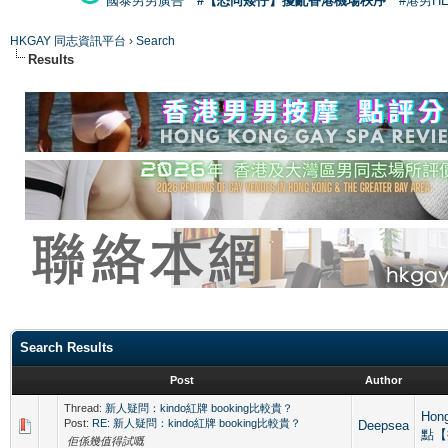
國泰男男廣告
#【恐同矮仔】擾亂香港機場秩序
#港男H
HKGAY 同志資訊平台
›
Search
Results
Search Results
Post
Author
Thread:
新人疑問：kindo紅牌 booking比較貴？
Hon
Post:
RE: 新人疑問：kindo紅牌 booking比較貴？
Deepsea
點【
佢係幾值得試嘅