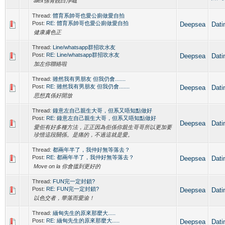
alex係青靚白淨嘅
Thread:
體育系帥哥也愛公廁做愛自拍
Post:
RE: 體育系帥哥也愛公廁做愛自拍
Deepsea
Dat
健康膚色正
Thread:
Line/whatsapp群招吹水友
Post:
RE: Line/whatsapp群招吹水友
Deepsea
Dat
加左你聯絡啦
Thread:
雖然我有男朋友 但我仍會.......
Post:
RE: 雖然我有男朋友 但我仍會.......
Deepsea
Dat
思想真係好開放
Thread:
鐘意左自己親生大哥，但系又唔知點做好
Post:
RE: 鐘意左自己親生大哥，但系又唔知點做好
Deepsea
Dat
愛佢有好多種方法，正正因為佢係你親生哥哥所以更加要
珍惜這段關係。是痛的，不過這就是愛。
Thread:
都兩年半了，我仲好無等落去？
Post:
RE: 都兩年半了，我仲好無等落去？
Deepsea
Dat
Move on la 你會搵到更好的
Thread:
FUN完一定封鎖?
Post:
RE: FUN完一定封鎖?
Deepsea
Dat
以色交者，華落而愛渝！
Thread:
緬甸先生的原來那麼大.....
Post:
RE: 緬甸先生的原來那麼大.....
Deepsea
Dat