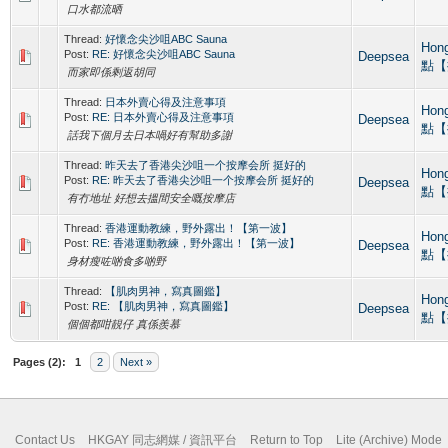
口水都流晒
Thread:
好懷念尖沙咀ABC Sauna
Hon
Post:
RE: 好懷念尖沙咀ABC Sauna
Deepsea
點【
而家即係剩返胡同
Thread:
日本外賣心得及注意事項
Hon
Post:
RE: 日本外賣心得及注意事項
Deepsea
點【
話我下個月去日本喎好有幫助多謝
Thread:
昨天去了香港尖沙咀一个按摩会所 挺好的
Hon
Post:
RE: 昨天去了香港尖沙咀一个按摩会所 挺好的
Deepsea
點【
有冇地址 好想去搵間安全嘅按摩店
Thread:
香港運動教練，野外露出！【第一波】
Hon
Post:
RE: 香港運動教練，野外露出！【第一波】
Deepsea
點【
身材瘦咗啲食多啲野
Thread:
【肌肉男神，寫真圖鑑】
Hon
Post:
RE: 【肌肉男神，寫真圖鑑】
Deepsea
點【
個個都咁靚仔 真係羨慕
Pages (2):
1
2
Next »
Contact Us
HKGAY 同志網媒 / 資訊平台
Return to Top
Lite (Archive) Mode