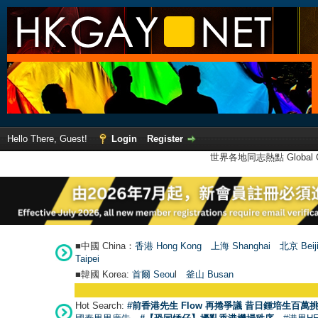
Hello There, Guest!
Login
Register
世界各地同志熱點 Global Ga
■中國 China：
香港 Hong Kong
上海 Shanghai
北京 Beij
Taipei
■韓國 Korea:
首爾 Seou
l
釜山 Busan
Hot Search:
#前香港先生 Flow 再捲爭議 昔日鍾培生百萬挑