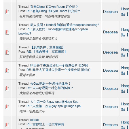
Thread:
有無Ching 有Gym Room 好介紹？
Hon
Post:
RE: 有無Ching 有Gym Room 好介紹？
Deepsea
點【
旺角朗豪坊開咗一間新嘅韓國健身室
Thread:
新人提問：kindo技師衹能通過reception booking?
Post:
RE: 新人提問：kindo技師衹能通過reception
Hon
Deepsea
booking?
點【
幾時通常都唔會俾電話客人
Thread:
【肌肉男神，寫真圖鑑】
Hon
Post:
RE: 【肌肉男神，寫真圖鑑】
Deepsea
點【
好鍾意佢條人魚線 練得好靚
Thread:
昨天去了香港尖沙咀一个按摩会所 挺好的
Hon
Post:
RE: 昨天去了香港尖沙咀一个按摩会所 挺好的
Deepsea
點【
看起來很爽
Thread:
去Gay吧是一种怎样的体验？
Hon
Post:
RE: 去Gay吧是一种怎样的体验？
Deepsea
點【
大陸原來有啲咁好嘅嘢玩
Thread:
人生第一次去gay spa @Hugo Spa
Hon
Post:
RE: 人生第一次去gay spa @Hugo Spa
Deepsea
點【
得閑一定要去試吓
Thread:
kkkkk
Hon
Post:
RE: 當你戀上一位按摩師傅
Deepsea
點【