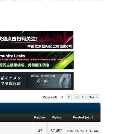
Pages (4):
1
2
3
4
Next »
Replies
Views
Posted
[
asc
]
47
67,452
2018-06-25, 11:46 AM