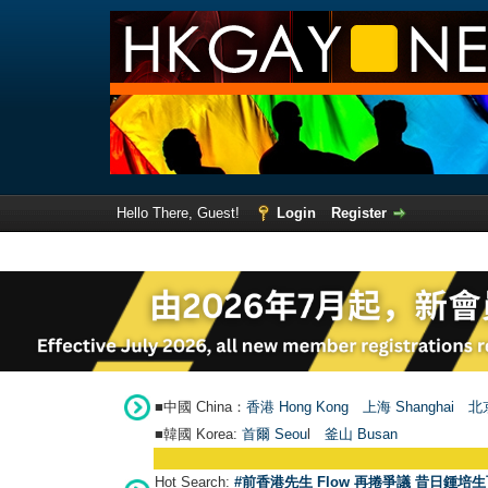
Hello There, Guest!
Login
Register
■中國 China：
香港 Hong Kong
上海 Shanghai
北京
■韓國 Korea:
首爾 Seou
l
釜山 Busan
Hot Search:
#前香港先生 Flow 再捲爭議 昔日鍾培生