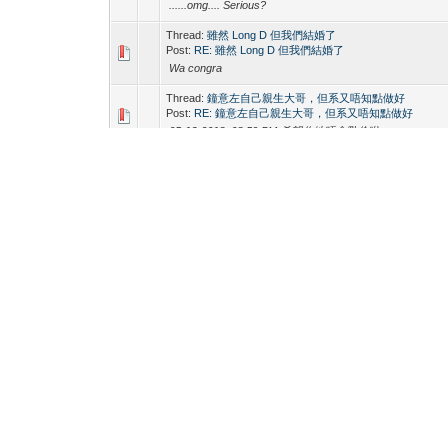
......omg.... Serious?
Thread:
雖然 Long D 但我們結婚了
Post:
RE: 雖然 Long D 但我們結婚了
Wa congra
Thread:
鐘意左自己親生大哥，但系又唔知點做好
Post:
RE: 鐘意左自己親生大哥，但系又唔知點做好
05-13-2018, 08:59 PM 希望你地唔會亂倫啦
Thread:
究竟乜L7野叫well educated
Post:
RE: 究竟乜L7野叫well educated
I prefer well education
Thread:
約左個on9一仔,係玩得最唔開心嘅一次
Post:
RE: 約左個on9一仔,係玩得最唔開心嘅一次
強奸系列之插入ifc
Thread:
高野洸写真集(多圖)
Post:
RE: 高野洸写真集(多圖)
Hojeng
Thread:
【強勢系列】一人一個同樣衰直仔come out而不
霸氣的展現
Post:
RE: 【強勢系列】一人一個同樣衰直仔come out而不
失霸氣的展現
收啦。。。。。。。
Thread:
大家點睇腐女？