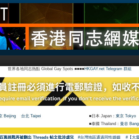
世界各地同志熱點 Global Gay Spots ■■■■
HKGAY.net Telegram 群組
 Beijing
台北 Taipei
■日本 Japan：
東京 Tokyo
■泰國 Thailand：
曼谷 Bang
百萬挑戰再被翻出 Threads 帖文批涉虐兒
#台灣地區通過同性婚姻
#【大