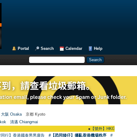
Portal
Search
Calendar
Help
大阪 Osaka
京都 Kyoto
kok
清邁 Chiangmai
●
【號外】HKGAY.net已啟動自家製【群聚T
愛同行】香港國泰男男廣告
#【恐同矮仔】擾亂香港機場秩序
#