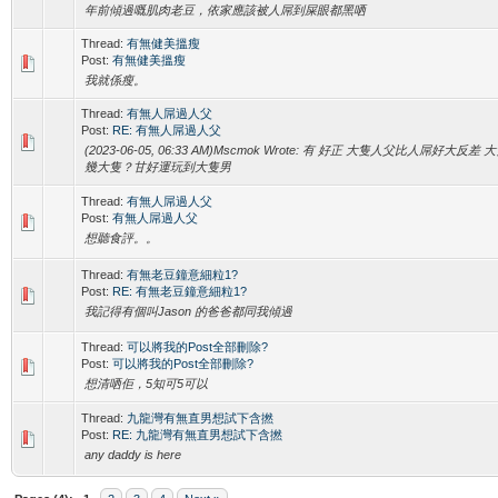
年前傾過嘅肌肉老豆，依家應該被人屌到屎眼都黑哂
Thread:
有無健美搵瘦
Post:
有無健美搵瘦
我就係瘦。
Thread:
有無人屌過人父
Post:
RE: 有無人屌過人父
(2023-06-05, 06:33 AM)Mscmok Wrote: 有 好正 大隻人父比人屌好大反差
幾大隻？甘好運玩到大隻男
Thread:
有無人屌過人父
Post:
有無人屌過人父
想聽食評。。
Thread:
有無老豆鐘意細粒1?
Post:
RE: 有無老豆鐘意細粒1?
我記得有個叫Jason 的爸爸都同我傾過
Thread:
可以將我的Post全部刪除?
Post:
可以將我的Post全部刪除?
想清哂佢，5知可5可以
Thread:
九龍灣有無直男想試下含撚
Post:
RE: 九龍灣有無直男想試下含撚
any daddy is here