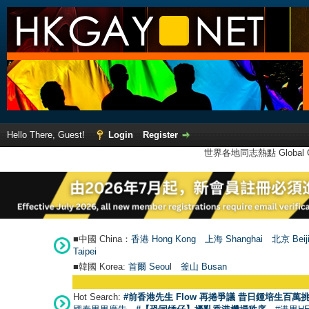
Hello There, Guest!
Login
Register
世界各地同志熱點 Global Ga
■中國 China：
香港 Hong Kong
上海 Shanghai
北京 Beij
Taipei
■韓國 Korea:
首爾 Seou
l
釜山 Busan
Hot Search:
#前香港先生 Flow 再捲爭議 昔日鍾培生百萬挑