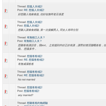
Thread:
想搵人夫傾計
Post:
RE: 想搵人夫傾計
好想聽人地偷食故, 但好似無咩老豆係度
Thread:
想搵人夫傾計
Post:
想搵人夫傾計
想聽人講偷食經驗, 第一次接觸男人, 同女人有咩分別
Thread:
有無粗口人夫？
Post:
有無粗口人夫？
想聽爸爸講語音，我text。 之前搵到件好正好肯講，講野好撚淫賤嘅爸爸，
絡。 想搵多件，
Thread:
想搵爸爸傾計
Post:
RE: 想搵爸爸傾計
有無咸濕爸爸
Thread:
想搵爸爸傾計
Post:
RE: 想搵爸爸傾計
No not married
Thread:
想搵爸爸傾計
Post:
想搵爸爸傾計
any married?
Thread:
想聽爸爸約炮經驗