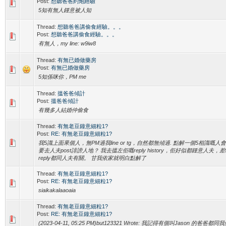
Post:
想聽爸爸約炮經驗
5知有無人鍾意被人知
Thread:
想聽爸爸講偷食經驗。。。
Post:
想聽爸爸講偷食經驗。。。
有無人，my line: w9iw8
Thread:
有無已婚做藥房
Post:
有無已婚做藥房
5知係咪你，PM me
Thread:
搵爸爸傾計
Post:
搵爸爸傾計
有幾多人結婚仲偷食
Thread:
有無老豆鐘意細粒1?
Post:
RE: 有無老豆鐘意細粒1?
我5識上面果個人，無PM過我line or tg，自然都無傾過. 點解一個5相識嘅人
要去人夫post誹謗人地？ 我去搵左佢嘅reply history，佢好似都鍾意人夫，
reply都同人夫有關。 甘我依家就明白點解了
Thread:
有無老豆鐘意細粒1?
Post:
RE: 有無老豆鐘意細粒1?
siaikakalaaoaia
Thread:
有無老豆鐘意細粒1?
Post:
RE: 有無老豆鐘意細粒1?
(2023-04-11, 05:25 PM)but123321 Wrote: 我記得有個叫Jason 的爸爸都同