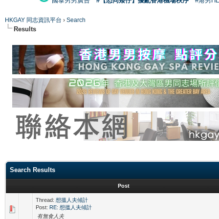
國泰男男廣告
#【恐同矮仔】擾亂香港機場秩序
#港男H
HKGAY 同志資訊平台
›
Search
Results
Search Results
Post
Thread:
想搵人夫傾計
Post:
RE: 想搵人夫傾計
有無食人夫