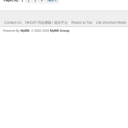
Pages (4):
1
2
3
4
Next »
Contact Us
HKGAY 同志網媒 / 資訊平台
Return to Top
Lite (Archive) Mode
Powered By
MyBB
, © 2002-2026
MyBB Group
.