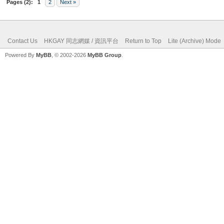
Pages (2):
1
2
Next »
Contact Us
HKGAY 同志網媒 / 資訊平台
Return to Top
Lite (Archive) Mode
Powered By
MyBB
, © 2002-2026
MyBB Group
.