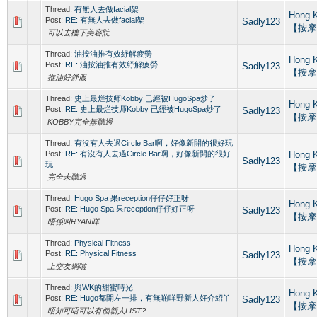
Thread:
有無人去做facial架
Hong 
Post:
RE: 有無人去做facial架
Sadly123
【按摩
可以去樓下美容院
Thread:
油按油推有效紓解疲勞
Hong 
Post:
RE: 油按油推有效紓解疲勞
Sadly123
【按摩
推油好舒服
Thread:
史上最烂技师Kobby 已經被HugoSpa炒了
Hong 
Post:
RE: 史上最烂技师Kobby 已經被HugoSpa炒了
Sadly123
【按摩
KOBBY完全無聽過
Thread:
有沒有人去過Circle Bar啊，好像新開的很好玩
Post:
RE: 有沒有人去過Circle Bar啊，好像新開的很好
Hong 
Sadly123
玩
【按摩
完全未聽過
Thread:
Hugo Spa 果reception仔仔好正呀
Hong 
Post:
RE: Hugo Spa 果reception仔仔好正呀
Sadly123
【按摩
唔係叫RYAN咩
Thread:
Physical Fitness
Hong 
Post:
RE: Physical Fitness
Sadly123
【按摩
上交友網啦
Thread:
與WK的甜蜜時光
Hong 
Post:
RE: Hugo都開左一排，有無啲咩野新人好介紹丫
Sadly123
【按摩
唔知可唔可以有個新人LIST?