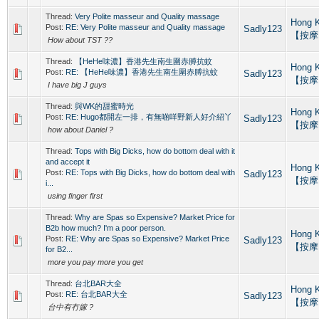
Thread:
Very Polite masseur and Quality massage
Hong 
Post:
RE: Very Polite masseur and Quality massage
Sadly123
【按摩
How about TST ??
Thread:
【HeHe味濃】香港先生南生圍赤膊抗蚊
Hong 
Post:
RE: 【HeHe味濃】香港先生南生圍赤膊抗蚊
Sadly123
【按摩
I have big J guys
Thread:
與WK的甜蜜時光
Hong 
Post:
RE: Hugo都開左一排，有無啲咩野新人好介紹丫
Sadly123
【按摩
how about Daniel ?
Thread:
Tops with Big Dicks, how do bottom deal with it
and accept it
Hong 
Post:
RE: Tops with Big Dicks, how do bottom deal with
Sadly123
【按摩
i...
using finger first
Thread:
Why are Spas so Expensive? Market Price for
B2b how much? I'm a poor person.
Hong 
Post:
RE: Why are Spas so Expensive? Market Price
Sadly123
【按摩
for B2...
more you pay more you get
Thread:
台北BAR大全
Hong 
Post:
RE: 台北BAR大全
Sadly123
【按摩
台中有冇嫁 ?