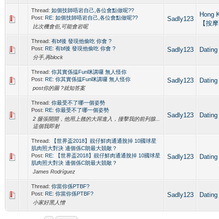
Thread:
如個技師唔岩自己,各位會點做呢??
Hong 
Post:
RE: 如個技師唔岩自己,各位會點做呢??
Sadly123
【按摩
比次機會佢,可能會岩呢
Thread:
有bf後 發現他偷吃 你會 ?
Post:
RE: 有bf後 發現他偷吃 你會 ?
Sadly123
Dati
分手,再block
Thread:
你其實係揾Fun咪講囉 無人怪你
Post:
RE: 你其實係揾Fun咪講囉 無人怪你
Sadly123
Dati
post你的圖 ?就知答案
Thread:
你最受不了哪一個姿勢
Post:
RE: 你最受不了哪一個姿勢
Sadly123
Dati
2 腿張開開，他用上翹的大屌進入，撞擊我的前列腺...
這個我即射
Thread:
【世界盃2018】靚仔鮮肉通通脫掉 10國球星
肌肉照大對決 邊個係C朗最大競敵？
Post:
RE: 【世界盃2018】靚仔鮮肉通通脫掉 10國球星
Sadly123
Dati
肌肉照大對決 邊個係C朗最大競敵？
James Rodríguez
Thread:
你當你係PTBF?
Post:
RE: 你當你係PTBF?
Sadly123
Dati
小家好黑人憎