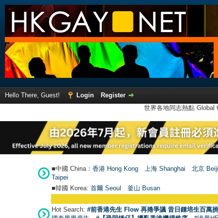
Hello There, Guest!
Login
Register
世界各地同志熱點 Global Ga
■中國 China：
香港 Hong Kong
上海 Shanghai
北京 Beij
Taipei
■韓國 Korea:
首爾 Seou
l
釜山 Busan
Hot Search:
#前香港先生 Flow 再捲爭議 昔日鍾培生百萬挑