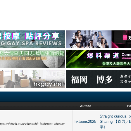
Author
F
Straight curious, 
hkteens2025
Sharing 【直男
/thisvid.com/videos/hk-bathroom-shower-
享）