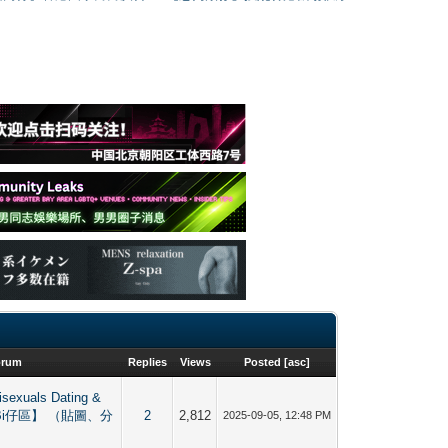
orum
Replies
Views
Posted
[
asc
]
bisexuals Dating &
／Bi仔區】 （貼圖、分
2
2,812
2025-09-05, 12:48 PM