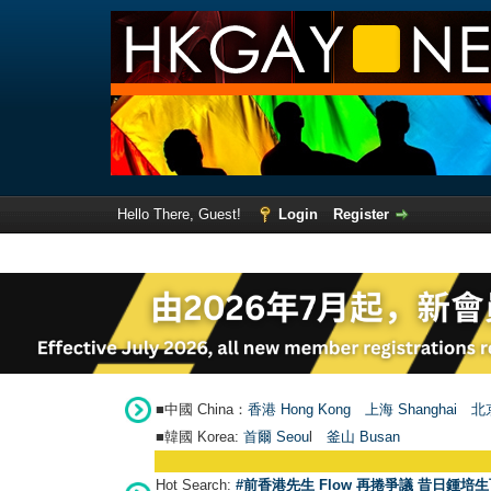
Hello There, Guest!
Login
Register
■中國 China：
香港 Hong Kong
上海 Shanghai
北京
■韓國 Korea:
首爾 Seou
l
釜山 Busan
Hot Search:
#前香港先生 Flow 再捲爭議 昔日鍾培生