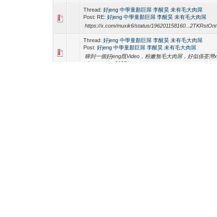
Thread:
好jeng 中學童顏巨屌 李醒昊 未有毛大肉屌
Post:
RE: 好jeng 中學童顏巨屌 李醒昊 未有毛大肉屌
https://x.com/muxik6/status/196201158160...2TKRstOn
Thread:
好jeng 中學童顏巨屌 李醒昊 未有毛大肉屌
Post:
好jeng 中學童顏巨屌 李醒昊 未有毛大肉屌
睇到一個好jeng既Video，粉嫩無毛大肉屌，好似係荃灣x中學既 https
shower-spy-2025/
Thread:
好Jeng 童顏巨屌 李醒昊 粉嫩無毛大肉屌
Post:
好Jeng 童顏巨屌 李醒昊 粉嫩無毛大肉屌
睇到好Jeng既流出 https://x.com/ccz88488/status/1961
Thread:
中學生小鮮肉香港荃灣某公眾泳池更衣室沖身，沖
Post:
中學生小鮮肉香港荃灣某公眾泳池更衣室沖身，沖洗
學生仔仔真係好正，大家都多啲share本土正嘢 :heart: https://ww
https://x.com/yangqi1422409/status/19392...2TKRstOn
https://x.com/spy_story99/status/1940303...2TKRstOnrQ 
Thread:
香港荃灣某公眾泳池更衣室中學生小鮮肉沖身，沖
Post:
RE: 香港荃灣某公眾泳池更衣室中學生小鮮肉沖身
hkteens2025 dateline=' Wrote: hkteens2025 dateline=' W
https://www.xvv1deos.com/video.ohftfpv3e4e/_jj
https://x.com/yangqi1422409/status/19392...2TKRstOnrQ
Thread:
香港荃灣某公眾泳池更衣室中學生小鮮肉沖身，沖
Post:
RE: 香港荃灣某公眾泳池更衣室中學生小鮮肉沖身
hkteens2025 dateline=' Wrote: https://www.xvv1deos.com