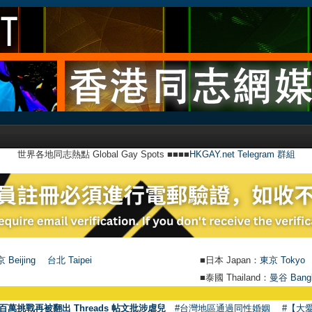
世界各地同志熱點 Global Gay Spots ■■■■
HKGAY.net Telegram 群組
 Beijing
台北 Taipei
■日本 Japan：
東京 Tokyo
■泰國 Thailand：
曼谷 Bang
百萬挑戰再被翻出 Threads 帖文批涉虐兒
#台灣地區通過同性婚姻
#【大