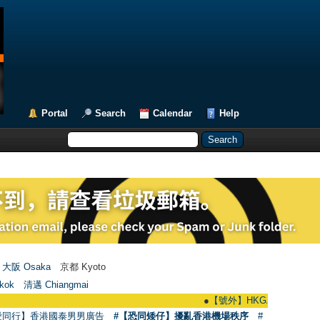
Portal
Search
Calendar
Help
大阪 Osaka
京都 Kyoto
kok
清邁 Chiangmai
●
【號外】HKGAY.net已啟動自家製【群聚T
愛同行】香港國泰男男廣告
#【恐同矮仔】擾亂香港機場秩序
#