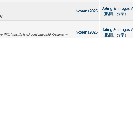
Dating & Imag
hkteens2025
（貼圖、分享）
rQ
Dating & Imag
hkteens2025
://thisvid.com/videos/hk-bathroom-
（貼圖、分享）
Straight curious, 
hkteens2025
Sharing 【直男
600338...2TKRstOnrQ
享）
洗發育大嫩雞包皮大屌大jj
Hong Kong Gay S
發育大嫩雞包皮大屌大jj
hkteens2025
Clubbing 香
w.xvv1deos.com/video.ohftfpv3e4e/_jj
rQ
療、桑拿、健身、
https://x...
洗發育大嫩雞包皮大屌大jj
Straight curious, 
，沖洗發育大嫩雞包皮大屌大jj
hkteens2025
Sharing 【直男
rote:
享）
 https://x.com/spy_story99/status/1940...
洗發育大嫩雞包皮大屌大jj
Straight curious, 
，沖洗發育大嫩雞包皮大屌大jj
hkteens2025
Sharing 【直男
/video.ohftfpv3e4e/_jj