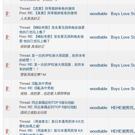
Thread:
【真實】與單親帥爸爸的激情
Post:
RE: 【真實】與單親帥爸爸的激情
woodtable
Boys Love S
人夫真係好正
Thread:
【轉貼有图】室友看见我和炮友做爱
他自己也玩上瘾了
Post:
RE: 【轉貼有图】室友看见我和炮友做
woodtable
Boys Love S
爱 他自己也玩上瘾了
很刺激 真係好正
Thread:
某一次的3P狂操大屌屁眼，前所未有
的經歷！！
Post:
RE: 某一次的3P狂操大屌屁眼，前所未
woodtable
Boys Love S
有的經歷！！
雙龍系痛定爽? lol
Thread:
淫亂高中男校
Post:
RE: 淫亂高中男校
woodtable
Boys Love S
很熱…很想要…也想要入哩間學校
Thread:
同志泰國必到TOP 8遊玩地點
Post:
RE: 同志泰國必到TOP 8遊玩地點
woodtable
HEHE潮男同人誌
識得之後點去玩啦
Thread:
《周遊東京》新日本通周奕瑋 6大完
勝杜如風之處!
Post:
RE: 《周遊東京》新日本通周奕瑋 6大
woodtable
HEHE潮男同人誌
完勝杜如風之處!