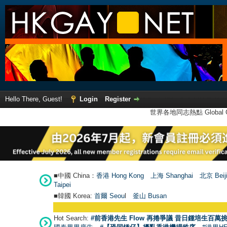
Hello There, Guest!
Login
Register
世界各地同志熱點 Global Ga
■中國 China：
香港 Hong Kong
上海 Shanghai
北京 Beij
Taipei
■韓國 Korea:
首爾 Seou
l
釜山 Busan
Hot Search:
#前香港先生 Flow 再捲爭議 昔日鍾培生百萬挑