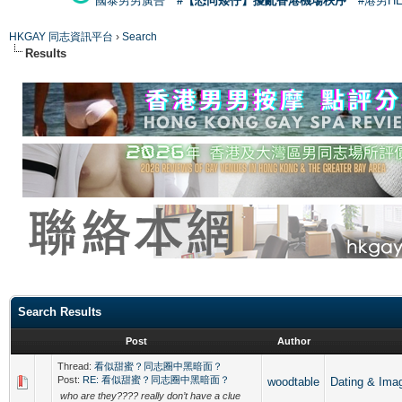
國泰男男廣告
#【恐同矮仔】擾亂香港機場秩序
#港男H
HKGAY 同志資訊平台
›
Search
Results
Search Results
Post
Author
Thread:
看似甜蜜？同志圈中黑暗面？
Post:
RE: 看似甜蜜？同志圈中黑暗面？
woodtable
Dating &
who are they???? really don’t have a clue