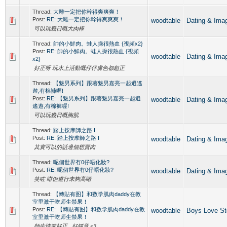
Thread:
大雕一定把你幹得爽爽爽！
Post:
RE: 大雕一定把你幹得爽爽爽！
woodtable
Dating &
可以玩幾日嘅大肉棒
Thread:
帥的小鮮肉。蛙人操很熱血 {視頻x2}
Post:
RE: 帥的小鮮肉。蛙人操很熱血 {視頻
woodtable
Dating &
x2}
好正呀 玩水上活動嘅仔仔膚色都超正
Thread:
【魅男系列】跟著魅男嘉亮一起逍遙
遊,有棉褲喔!
Post:
RE: 【魅男系列】跟著魅男嘉亮一起逍
woodtable
Dating &
遙遊,有棉褲喔!
可以玩幾日嘅胸肌
Thread:
踏上按摩師之路 I
Post:
RE: 踏上按摩師之路 I
woodtable
Dating &
其實可以的話邊個想賣肉
Thread:
呢個世界冇0仔唔化妝?
Post:
RE: 呢個世界冇0仔唔化妝?
woodtable
Dating &
笑咗 咁佢道行未夠高啫
Thread:
【轉貼有图】和数学肌肉daddy在教
室里激干吃师生禁果！
Post:
RE: 【轉貼有图】和数学肌肉daddy在教
woodtable
Boys Love S
室里激干吃师生禁果！
師生情節好正 好鍾意 <3