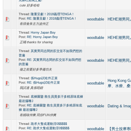
cute 好多哈哈
Thread:
隆重呈獻！2018義理TENGA！
Post:
RE: 隆重呈獻！2018義理TENGA！
woodtable
HEHE潮男同人誌
有得食朱古力波仲正
Thread:
Horny Japan Boy
Post:
RE: Horny Japan Boy
woodtable
HEHE潮男同人誌
正喎 thanks for sharing
Thread:
其實男同志間的肛交並不如我們想的
普遍
Post:
RE: 其實男同志間的肛交並不如我們想
woodtable
HEHE潮男同人誌
的普遍
做之前要好多準備功夫
Thread:
係Hugo試咗件正菜
Hong Kong 
Post:
RE: 係Hugo試咗件正菜
woodtable
摩、水療、桑
我試過 真係唔錯
Thread:
底褲圖鑒 救生員賣多汗多精原味底褲
最岩攞嚟J
Post:
RE: 底褲圖鑒 救生員賣多汗多精原味底
woodtable
Dating &
褲 最岩攞嚟J
有精味仲爽 同你FUN仲爽
Thread:
跪求大隻或運動淫0$$$$$
Post:
RE: 跪求大隻或運動淫0$$$$$
woodtable
【男士按摩專區】G