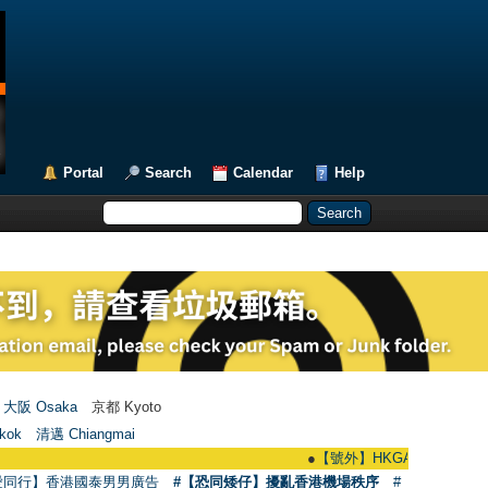
Portal
Search
Calendar
Help
大阪 Osaka
京都 Kyoto
kok
清邁 Chiangmai
●
【號外】HKGAY.net已啟動自家製【群聚
愛同行】香港國泰男男廣告
#【恐同矮仔】擾亂香港機場秩序
#