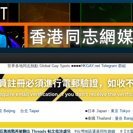
世界各地同志熱點 Global Gay Spots ■■■■
HKGAY.net Telegram 群組
 Beijing
台北 Taipei
■日本 Japan：
東京 Tokyo
■泰國 Thailand：
曼谷 Bang
百萬挑戰再被翻出 Threads 帖文批涉虐兒
#台灣地區通過同性婚姻
#【大