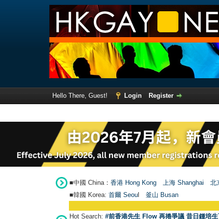
Hello There, Guest!
Login
Register
■中國 China：
香港 Hong Kong
上海 Shanghai
北京
■韓國 Korea:
首爾 Seou
l
釜山 Busan
Hot Search:
#前香港先生 Flow 再捲爭議 昔日鍾培生