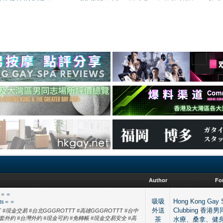
Author
Fo
s＝＝
吸吸
Hong Kong Gay 
ts＝＝
外送
Clubbing 香
TTT #現金交易 #台北GGGROTTT #高雄GGGROTTT #台中
#全套外約 #台灣外約 #現金可約 #免轉帳 #現金交易安全 #高
茶
水療、桑拿、健