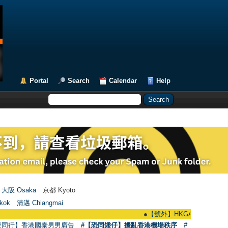
Portal
Search
Calendar
Help
大阪 Osaka
京都 Kyoto
kok
清邁 Chiangmai
●
【號外】HKGAY.net已啟動自家製【群聚
愛同行】香港國泰男男廣告
#【恐同矮仔】擾亂香港機場秩序
#