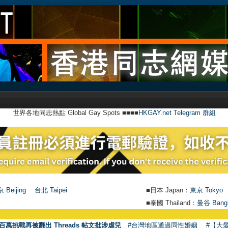
世界各地同志熱點 Global Gay Spots ■■■■
HKGAY.net Telegram 群組
 Beijing
台北 Taipei
■日本 Japan：
東京 Tokyo
■泰國 Thailand：
曼谷 Bang
百萬挑戰再被翻出 Threads 帖文批涉虐兒
#台灣地區通過同性婚姻
#【大