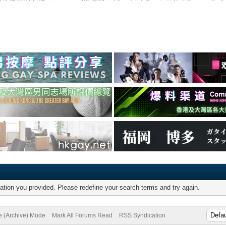
mation you provided. Please redefine your search terms and try again.
te (Archive) Mode
Mark All Forums Read
RSS Syndication