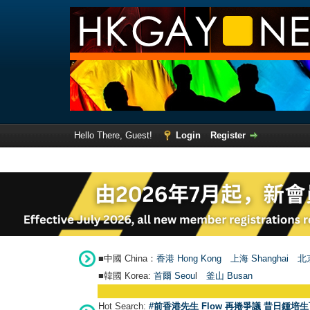
Hello There, Guest!
Login
Register
■中國 China：
香港 Hong Kong
上海 Shanghai
北京
■韓國 Korea:
首爾 Seou
l
釜山 Busan
Hot Search:
#前香港先生 Flow 再捲爭議 昔日鍾培生