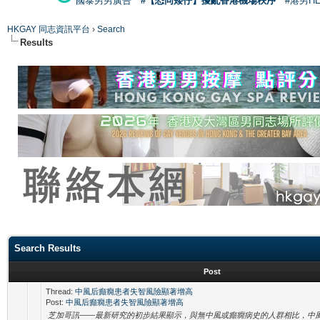
國泰男男廣告
#【恐同矮仔】擾亂香港機場秩序
#港男H
HKGAY 同志資訊平台
›
Search
Results
Search Results
Post
Thread:
中風后癲癇患者失智風險顯著增高
Post:
中風后癲癇患者失智風險顯著增高
芝加哥訊——最新研究的初步結果顯示，與無中風或癲癇病史的人群相比，中