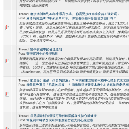
身份直接映射到功能腦記錄上。 這個開源框架改變了科學家分析複雜神經計算
神經退行性疾病進展...
Thread:
麻疹病例達到33年來最高水準。 你需要接種麻疹疫苗加強針嗎？
Post:
麻疹病例達到33年來最高水準。 你需要接種麻疹疫苗加強針嗎？
始於美國西德克薩斯州的麻疹疫情現已蔓延至幾乎每個美國州，感染了1,288
臺（NPR）報導。 這是自1992年以來麻疹病例的最高數位。隨著麻疹持續感
己的疫苗接種狀態，以及自己是否受到這種可能致命疾病的充分保護。據美國
（CDC）稱，兩劑MMR（麻疹、腮腺炎和風疹）疫苗對預防麻疹的有效率為9
93%。 完全接種疫苗的人...
Thread:
醫學實踐中的倫理原則
Post:
醫學實踐中的倫理原則
醫學實踐因其服務人類健康的核心價值而被視為崇高的職業。 除臨床技能外，
德操守——這一理念最早可追溯至古希臘哲學思想，並由希波克拉底（西元前
學實踐。 1803年，英國醫生湯瑪斯·帕西瓦爾確立了現代醫學倫理原則體系。
（Beneficence）高自慰用品 西地那非助勃 印度卡瑪雙效片 印度第五代威爾鋼 
Thread:
能量提升還是「昂貴的尿液」？ 南佛羅里達醫療水療中心掀起抗衰老
Post:
能量提升還是「昂貴的尿液」？ 南佛羅里達醫療水療中心掀起抗衰老熱潮
隨著南佛羅里達醫療水療中心數量激增，越來越多民眾選擇通過靜脈輸液、冷療
客”手段進行身體排毒。 儘管從業者聲稱這些療法可增強免疫力、改善整體健
依據。 旅行網站首席執行官約翰·普林斯在身體不適時會選擇前往西棕櫚灘的
在形似水療中心的「靜脈輸液室」內，他通過臭氧靜脈輸液接受治療。 這種療
含氧量，儘管醫學專家警告...
Thread:
常見調味料被發現可降低膽固醇並支持心臟健康
Post:
常見調味料被發現可降低膽固醇並支持心臟健康
多項臨床試驗已證實姜對緩解噁心和嘔吐的有效性，特別是與安慰劑對比時效果