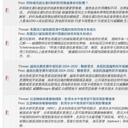
Post:
同時補充維生素D和鈣對骨骼健康有何影響？
鈣和維生素D都是維持強健骨骼的重要營養素。 雖然各自作用機制不同，但專
佳。 鈣與維生素D的生理功能 根據密蘇里州立大學健康科學學院營養與營養學臨床副教授
解析，鈣作為構成骨骼結構和強度的礦物質，而維生素D則作為促進骨骼生長的
入量為1000-v高自慰用品 西地那非助勃 印度卡瑪雙效片 印度第五代威爾鋼 艾力
Thread:
美國流行罐裝雞尾酒中隱藏的致癌與致失智成分
Post:
美國流行罐裝雞尾酒中隱藏的致癌與致失智成分
夏日狂歡時，專家警告美國流行的罐裝雞尾酒可能加速癌症發展。 酒精作為一
乙醛——被國際癌症研究機構認定的致癌化學物。 加利福尼亞州希望之城醫院血液
Tchekmedyian指出：“即便少量飲酒也會增加口腔、喉部、食道癌等七類癌
用三到四杯以上復發率顯著升高。 "數據顯示2023年美國預調雞尾酒需求增長
升。 但...
Thread:
越南抗菌塗層市場預測 2024–2032：醫療需求、表面防護趨勢與市場
Post:
越南抗菌塗層市場預測 2024–2032：醫療需求、表面防護趨勢與市場擴張
衛生防疫需求升級受新冠疫情影響，越南市場對表面抗菌防護的重視顯著提升。
塗層降低手術器械、病床等設備的醫療相關感染風險，公共場所如胡志明市地
醫療場景深度應用高自慰用品 西地那非助勃 印度卡瑪雙效片 印度第五代威爾鋼
效樂威莊 威爾剛viagra 樂威莊 白鐕雙效片 秘密罪惡春藥 午夜失憶水 天使的淚藍寶
Thread:
抗逆轉錄病毒藥物殘留：飲用水水中無害卻可能長期影響健康
Post:
抗逆轉錄病毒藥物殘留：飲用水水中無害卻可能長期影響健康
南非水研究委員會（WRC）及水利與衛生部門研究顯示，飲用水水中的抗逆轉
被描述為“無害”，但長期暴露於更廣泛人群可能導致抗菌藥物耐藥性。 西北大
中檢測到的ARV濃度顯著高於全球標準，尤其在污水處理廠下游區域。 研究
術難以徹底清除生物活性化合物，需進行技術升級。 洛匹那韋（lopinavir）和依法韋
檢...