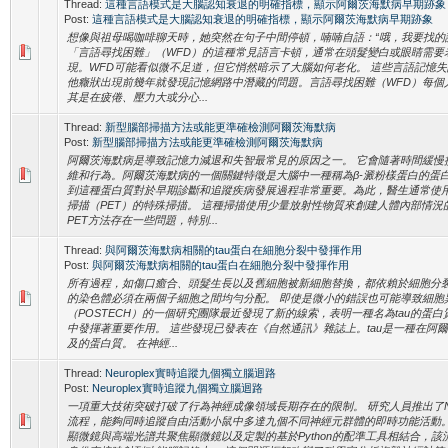
Thread:
這種言語模式是大腦認知衰退的明確指標，顯示阿爾茨海默病早期跡象
Post:
這種言語模式是大腦認知衰退的明確指標，顯示阿爾茨海默病早期跡象
想像與祖母喝咖啡聊天時，她突然在句子中間停頓，喃喃自語：“哦，我要找的詞
「言語尋找困難」（WFD）的這種常見語言卡頓，通常在頭髮變白或眼睛需要
現。WFD可能看似微不足道，但它悄然暗示了大腦如何老化。 這些言語記憶
他癥狀出現前幾年就發現記憶網路中潛藏的問題。言語尋找困難（WFD）每個
其是在疲倦、壓力大或分心...
Thread:
新型腦部掃描方法或能更準確檢測阿爾茨海默病
Post:
新型腦部掃描方法或能更準確檢測阿爾茨海默病
阿爾茨海默病是導致記憶力減退和失智最常見的原因之一。 它會隨著時間緩慢
維和行為。阿爾茨海默病的一個關鍵特徵是大腦中一種稱為β-澱粉樣蛋白的蛋白
到這種蛋白質對於早期診斷和追蹤疾病發展過程非常重要。為此，醫生通常使
掃描（PET）的特殊掃描。 這種掃描使用少量放射性物質來創建人體內部情況
PET方法存在一些問題，特別...
Thread:
與阿爾茨海默病相關的tau蛋白在細胞分裂中發揮作用
Post:
與阿爾茨海默病相關的tau蛋白在細胞分裂中發揮作用
所有過程，如傷口癒合、頭髮生長以及舊細胞被新細胞替換，都依賴於細胞分裂
的染色體必須在兩個子細胞之間均勻分配。 即使是微小的錯誤也可能導致細胞
（POSTECH）的一個研究團隊最近發現了新的線索，表明一種名為tau的蛋
中發揮著重要作用。 這些發現已發表在《自然通訊》雜誌上。tau是一種在阿
及的蛋白質。 在神經...
Thread:
Neuroplex實時追蹤九個獨立腦迴路
Post:
Neuroplex實時追蹤九個獨立腦迴路
一項重大技術突破打破了行為神經成像領域長期存在的限制。 研究人員推出了Neu
流程，能夠同時追蹤自由活動小鼠中多達九個不同神經元群體的即時功能活動
顯微鏡與高端光譜共聚焦顯微鏡以及定製的基於Python的配準工具相結合，