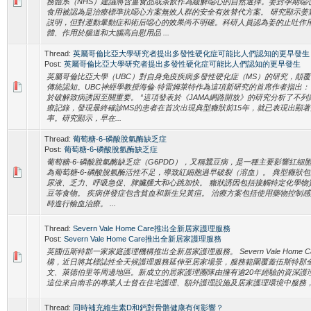
務體系（NHS）建議將含薑食品或茶飲作為緩解噁心的自然選擇。姜對孕期噁
食用被認為是治療標準抗噁心方案無效人群的安全有效替代方案。 研究顯示姜
説明，但對運動暈動症和術后噁心的效果尚不明確。科研人員認為姜的止吐作
體、作用於腸道和大腦高自慰用品 ...
Thread:
英屬哥倫比亞大學研究者提出多發性硬化症可能比人們認知的更早發生
Post:
英屬哥倫比亞大學研究者提出多發性硬化症可能比人們認知的更早發生
英屬哥倫比亞大學（UBC）對自身免疫疾病多發性硬化症（MS）的研究，顛
傳統認知。UBC神經學教授海倫·特雷姆萊特作為這項新研究的首席作者指出
於破解致病誘因至關重要。 “這項發表於《JAMA網路開放》的研究分析了不列顛
療記錄，發現最終確診MS的患者在首次出現典型癥狀前15年，就已表現出顯
率。研究顯示，早在...
Thread:
葡萄糖-6-磷酸脫氫酶缺乏症
Post:
葡萄糖-6-磷酸脫氫酶缺乏症
葡萄糖-6-磷酸脫氫酶缺乏症（G6PDD），又稱蠶豆病，是一種主要影響紅細
為葡萄糖-6-磷酸脫氫酶活性不足，導致紅細胞過早破裂（溶血）。 典型癥狀
尿液、乏力、呼吸急促、脾臟腫大和心跳加快。 癥狀誘因包括接觸特定化學物
豆等食物。 疾病併發症包含貧血和新生兒黃疸。 治療方案包括使用藥物控制
時進行輸血治療。 ...
Thread:
Severn Vale Home Care推出全新居家護理服務
Post:
Severn Vale Home Care推出全新居家護理服務
英國伍斯特郡一家家庭護理機構推出全新居家護理服務。 Severn Vale Home 
構，近日將其標誌性全天候護理服務延伸至居家場景，服務範圍覆蓋伍斯特郡
文、萊德伯里等周邊地區。新成立的居家護理團隊由擁有逾20年經驗的資深護理專家J
這位來自南非的專業人士曾在住宅護理、額外護理設施及居家護理環境中服務，專
Thread:
同時補充維生素D和鈣對骨骼健康有何影響？