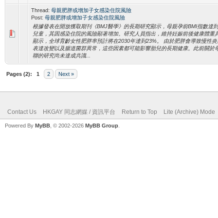
Thread:
母親肥胖或增加子女感染住院風險
Post:
母親肥胖或增加子女感染住院風險
根據發表在開放獲取期刊《BMJ醫學》的長期研究顯示，母親孕前BMI指數達到
兒童，其因感染住院的風險顯著增加。研究人員指出，維持妊娠前後健康體重具
顯示，全球育齡女性肥胖率預計將在2030年達到23%。 由於肥胖會導致慢性
表達改變以及腸道菌群異常，這些因素都可能影響胎兒的長期健康。此前關於
聯的研究尚未達成共識...
Pages (2):
1
2
Next »
Contact Us
HKGAY 同志網媒 / 資訊平台
Return to Top
Lite (Archive) Mode
Powered By
MyBB
, © 2002-2026
MyBB Group
.