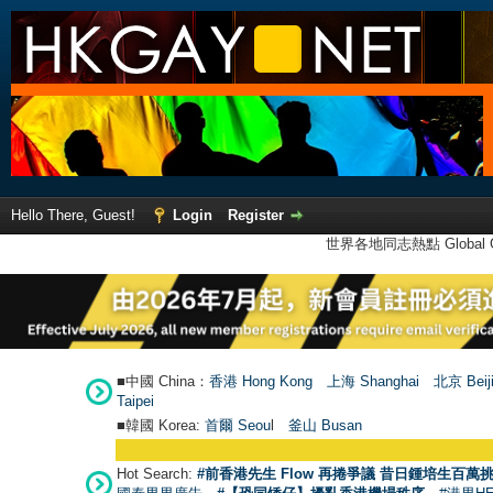
Hello There, Guest!
Login
Register
世界各地同志熱點 Global Ga
■中國 China：
香港 Hong Kong
上海 Shanghai
北京 Beij
Taipei
■韓國 Korea:
首爾 Seou
l
釜山 Busan
Hot Search:
#前香港先生 Flow 再捲爭議 昔日鍾培生百萬挑