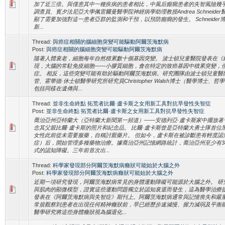
加了近三倍。與僅患其中一種疾病的患者相比，中風后癲癇患者的失智風險幾
調查員、賓夕法尼亞大學佩雷爾曼醫學院神經病學助理教授Andrea Schneid
顯了需要加強對這一患者亞群的監測和干預，以預防癲癇的發生。 Schneider博士
新...
Thread:
與癌症相關的腦細胞突變可能驅動阿爾茨海默病
Post:
與癌症相關的腦細胞突變可能驅動阿爾茨海默病
隨著人體衰老，細胞每年自然積累數十個基因突變。 波士頓兒童醫院發表在《
現，大腦的常駐免疫細胞——小膠質細胞，會在特定的致癌基因中積累突變，
症。 相反，這些突變可能有助於驅動阿爾茨海默病。研究團隊由波士頓兒童醫
管、霍華德·休士頓醫學研究所研究員Christopher Walsh博士（醫學博士
包括同樣在遺傳與...
Thread:
並非生命終點 拓荒者比爾·盧卡斯之女用新工具對抗早發性失智症
Post:
並非生命終點 拓荒者比爾·盧卡斯之女用新工具對抗早發性失智症
喬治亞州亞特蘭大（亞特蘭大新聞第一頻道）——安德列亞·盧卡斯家中擺放著
念其父親比爾·盧卡斯的照片和紀念品。 比爾·盧卡斯曾是亞特蘭大勇士隊首位
女性此前從未需要服藥，自稱討厭藥片。 但如今，盧卡斯在被診斷患有輕度認
症）后，開始管理多種藥物治療。據喬治亞州記憶網路統計，喬治亞州至少有38
式的認知障礙。三年前首次出...
Thread:
科學家發現部分阿爾茨海默病癥狀可能始於大腦之外
Post:
科學家發現部分阿爾茨海默病癥狀可能始於大腦之外
近期一項研究發現，阿爾茨海默病常見的身體運動障礙可能源於大腦之外。 研
與肌肉的顯微模型，證實這些運動問題獨立於認知衰退而發生，這為醫學治療提
發表在《阿爾茨海默病與失智症》期刊上。阿爾茨海默病通常與記憶喪失和嚴重
常規觀察到患者在出現任何精神癥狀前，早已經歷步速減慢、握力減弱及平衡
醫學研究將這些身體癥狀視為腦退化...