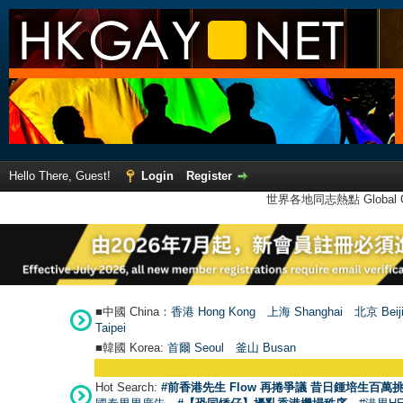
Hello There, Guest!
Login
Register
世界各地同志熱點 Global Ga
■中國 China：
香港 Hong Kong
上海 Shanghai
北京 Beij
Taipei
■韓國 Korea:
首爾 Seou
l
釜山 Busan
Hot Search:
#前香港先生 Flow 再捲爭議 昔日鍾培生百萬挑