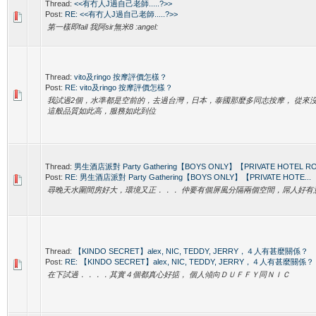
Thread:
<<有冇人J過自己老師.....?>>
Post:
RE: <<有冇人J過自己老師.....?>>
第一樣即fail 我阿sir無米8 :angel:
Thread:
vito及ringo 按摩評價怎樣？
Post:
RE: vito及ringo 按摩評價怎樣？
我試過2個，水準都是空前的，去過台灣，日本，泰國那麼多同志按摩， 從來沒有像V
這般品質如此高，服務如此到位
Thread:
男生酒店派對 Party Gathering【BOYS ONLY】【PRIVATE HOTEL 
Post:
RE: 男生酒店派對 Party Gathering【BOYS ONLY】【PRIVATE HOTE...
尋晚天水圍間房好大，環境又正．．． 仲要有個屏風分隔兩個空間，屌人好有意境 :
Thread:
【KINDO SECRET】alex, NIC, TEDDY, JERRY，４人有甚麼關係？
Post:
RE: 【KINDO SECRET】alex, NIC, TEDDY, JERRY，４人有甚麼關係？
在下試過．．．．其實４個都真心好掂， 個人傾向ＤＵＦＦＹ同ＮＩＣ