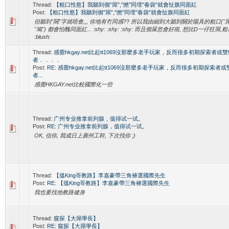
Thread:
【粗口性慾】我聽到個"屌","撚"同埋"春袋"就會扯旗同面紅
Post:
【粗口性慾】我聽到個"屌","撚"同埋"春袋"就會扯旗同面紅
但聽到"閪"字就唔會,,, 你地有冇同感?? 所以我由細到大聽到關於陽具的粗口("屌",
"鳩") 都會怕醜同面紅... :shy: :shy: :shy: 而且個屎忽會好痕, 想比D一仔狂屌,粗暴咁屌
:blush:
Thread:
感覺hkgay.net比起tt1069沒那麼多老手玩家，反而很多初期探索者
者．．．．
Post:
RE: 感覺hkgay.net比起tt1069沒那麼多老手玩家，反而很多初期探索
者...
感覺HKGAY.net比較國際化一些
Thread:
广州专业推拿前列腺，值得试一试。
Post:
RE: 广州专业推拿前列腺，值得试一试。
OK, 信你, 我成日上廣州工幹, 下次找你 ;)
Thread:
【搵King哥教路】李嘉豪帶三角褲選國際先生
Post:
RE: 【搵King哥教路】李嘉豪帶三角褲選國際先生
我也要找他教路健身
Thread:
窺探【大屌學長】
Post:
RE: 窺探【大屌學長】