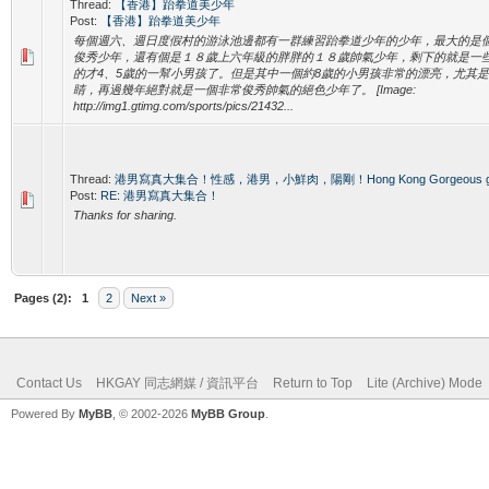
Thread:
【香港】跆拳道美少年
Post:
【香港】跆拳道美少年
每個週六、週日度假村的游泳池邊都有一群練習跆拳道少年的少年，最大的是
俊秀少年，還有個是１８歲上六年級的胖胖的１８歲帥氣少年，剩下的就是一些
的才4、5歲的一幫小男孩了。但是其中一個約8歲的小男孩非常的漂亮，尤其
睛，再過幾年絕對就是一個非常俊秀帥氣的絕色少年了。 [Image:
http://img1.gtimg.com/sports/pics/21432...
Thread:
港男寫真大集合！性感，港男，小鮮肉，陽剛！Hong Kong Gorgeous guy + 
Post:
RE: 港男寫真大集合！
Thanks for sharing.
Pages (2):
1
2
Next »
Contact Us
HKGAY 同志網媒 / 資訊平台
Return to Top
Lite (Archive) Mode
Powered By
MyBB
, © 2002-2026
MyBB Group
.