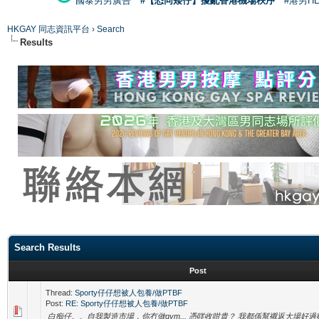
國泰男男廣告
#【恐同矮仔】擾亂香港機場秩序
#港男H
HKGAY 同志資訊平台
›
Search
Results
Search Results
Post
Thread:
Sporty仔仔想被人包養/做PTBF
Post:
RE: Sporty仔仔想被人包養/做PTBF
白痴仔。。自我製造市場，你冇做gym... 憑咩收咁貴？ 我都係幫襯返大場好過