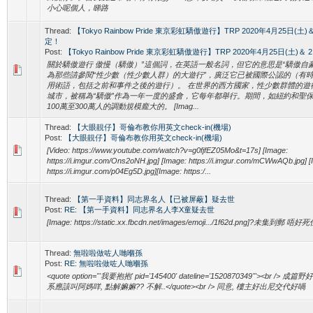
小心呢個人，睇路
Thread:
【Tokyo Rainbow Pride 東京彩虹驕傲遊行】TRP 2020年4月25日(土
定！
Post:
【Tokyo Rainbow Pride 東京彩虹驕傲遊行】TRP 2020年4月25日(土)＆ 2.
關於驕傲遊行 傲慢（驕傲）”這個詞，在英語一般名詞，但它的意思是“驕傲自
為那些請參閱“性少數（性少數人群）的大遊行”，廣泛它已被國際公認的（有
用術語，包括之前和事件之後的遊行）。 在世界的西方國家，性少數群體的遊
城市，被稱為“驕傲”作為一年一度的盛會，它每年都舉行。期間，如紐約和聖
100萬至300萬人的調動規模龐大的。 [Imag...
Thread:
【大眼靚仔】哥倫布教你用英文check-in(機場)
Post:
【大眼靚仔】哥倫布教你用英文check-in(機場)
[Video: https://www.youtube.com/watch?v=g0fjfEZ05Mo&t=17s] [Image:
https://i.imgur.com/Ons2oNH.jpg] [Image: https://i.imgur.com/mCWwAQb.jpg] [
https://i.imgur.com/p04Eg5D.jpg][Image: https:/...
Thread:
【第一手資料】同志界名人【已被屏蔽】疑去世
Post:
RE: 【第一手資料】同志界名人李X童疑去世
[Image: https://static.xx.fbcdn.net/images/emoji.../1f62d.png]?未集到郵 唔好
Thread:
無啦啦做咗人哋嗰孫
Post:
RE: 無啦啦做咗人哋嗰孫
<quote option="'我要抱抱' pid='145400' dateline='1520870349'"><br /> 成篇
系應該叫阿媽咩, 點解嫲嫲?? 不解..</quote><br /> 同意, 樓主好出尼交代好喎