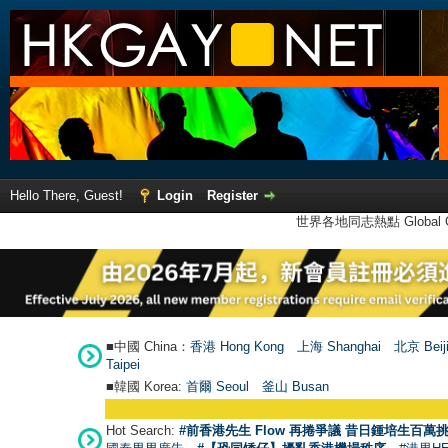
Hello There, Guest!
Login
Register
世界各地同志熱點 Global Ga
■中國 China：
香港 Hong Kong
上海 Shanghai
北京 Beij
Taipei
■韓國 Korea:
首爾 Seou
l
釜山 Busan
Hot Search:
#前香港先生 Flow 再捲爭議 昔日鍾培生百萬挑