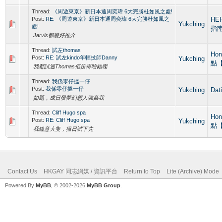
Thread:
《周遊東京》新日本通周奕瑋 6大完勝杜如風之處!
Post:
RE: 《周遊東京》新日本通周奕瑋 6大完勝杜如風之
HE
Yukching
處!
指
Jarvis都幾好推介
Thread:
試左thomas
Hon
Post:
RE: 試左kindo年輕技師Danny
Yukching
點
我都試過Thomas佢按得唔錯㗎
Thread:
我係零仔搵一仔
Post:
我係零仔搵一仔
Yukching
Da
如題，成日發夢幻想人強姦我
Thread:
Cliff Hugo spa
Hon
Post:
RE: Cliff Hugo spa
Yukching
點
我鐘意大隻，搵日試下先
Contact Us
HKGAY 同志網媒 / 資訊平台
Return to Top
Lite (Archive) Mode
Powered By
MyBB
, © 2002-2026
MyBB Group
.