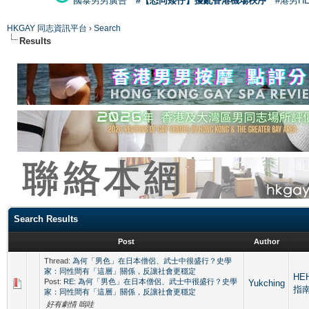
國泰男男廣告
#【恐同矮仔】擾亂香港機場秩序
#港男H
HKGAY 同志資訊平台
›
Search
Results
Search Results
Post
Author
Thread:
為何「男色」在日本僧侶、武士中很盛行？史學
家：同性間有「這層」關係，反讓社會更穩定
HE
Post:
RE: 為何「男色」在日本僧侶、武士中很盛行？史學
Yukching
指
家：同性間有「這層」關係，反讓社會更穩定
好有劇情 嗚哇